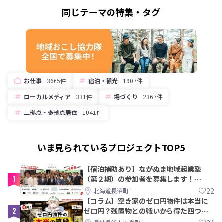
同じテーマの特集・タグ
お仕事
3665件
宿泊・観光
1907件
ローカルメディア
331件
場づくり
2367件
二拠点・多拠点居住
1041件
いま見られているプロジェクトTOP5
【宿泊補助あり】ながぬま地域起業塾
1
（第２期）の参加者を募集します！
【8/21〆】
22
北海道長沼町
【コラム】空き家のゼロ円物件は本当に
2
ゼロ円？残置物との戦いから得た四つの
教訓｜新上五島町