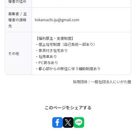
催者の
住所
募集者 / 主
催者の
連絡
tokamachi.iju@gmail.com
先
【福利厚生・支援制度】

・借上社宅制度（自己負担一部あり）

・家具付き社宅あり

その他
・社用車あり

・PC貸与あり

・都心部からの移住に伴う補助制度あり
採用団体：一般社団法人にいがた圏
このページをシェアする