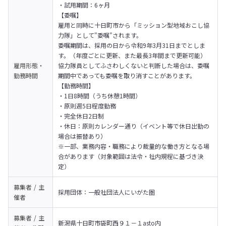
・試用期間：6ヶ月
【委嘱】

雇用と同時に十日町市から「ミッション型地域おこし協
力隊」として"委嘱"されます。
委嘱期間は、採用の日から令和9年3月31日までとしま
す。（年度ごとに更新、また最長3年間まで更新可能）

雇用形態・
協力隊員としてふさわしくないと判断した場合は、委嘱
勤務時間
期間中であっても委嘱を取り消すことがあります。
【勤務時間】

・1日8時間（うち休憩1時間）

・原則週5日程度勤務

・完全休日2日制

・休日：原則カレンダー通り（イベント等で休日出勤の
場合は振替あり）

※一部、業務内容・職務により裁量的な働き方となる場
合があります（対象範囲は法令・社内規程に基づき決
定）
募集者 / 主
採用団体：一般社団法人にいがた圏
催者
募集者 / 主
新潟県十日町市袋町西９１－１asto内