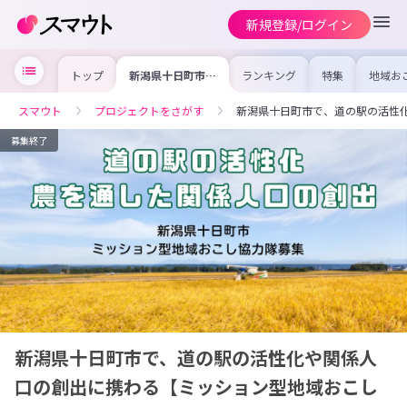
新規登録/ログイン
トップ
新潟県十日町市
ランキング
特集
地域お
で、道の駅の活性
の求人
化や関係人口の創
を集め
出に携わる【ミッ
事内容
スマウト
プロジェクトをさがす
新潟県十日町市で、道の駅の活性
ション型地域おこ
を比較
し協力隊】
合った
けよう
募集終了
新潟県十日町市で、道の駅の活性化や関係人
口の創出に携わる【ミッション型地域おこし