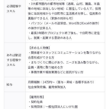
・3大都市圏内の都市地域等（過疎、山村、離島、半島
必須経験や
等の地域に該当しない地域）に居住している人で、採用
スキル
後に当該地域から十日町市に生活拠点を移し、住民票の
異動ができる人（家族の同伴も可）

・パソコン（メールの送受信、Word及びExcelの操作）
の操作が出来る人

・最長3年間のプロジェクト終了後も、十日町市に定住
し、就業・起業する意欲のある人
【求める人物像】

・関係者やスタッフとコミュニケーションを取りながら
あれば歓迎
合意形成ができる方

する経験や
・まちづくりに関心があり、ニーズを汲み取りながら、
スキル
企画・運用に取り組める方

・事務作業や報告業務などに抵抗がない方
月額報酬：24万円〜（賞与・昇給・各種手当あり）

給与
社会保険完備、雇用保険加入
【雇用形態】

・契約社員

・採用団体：一般社団法人にいがた圏
