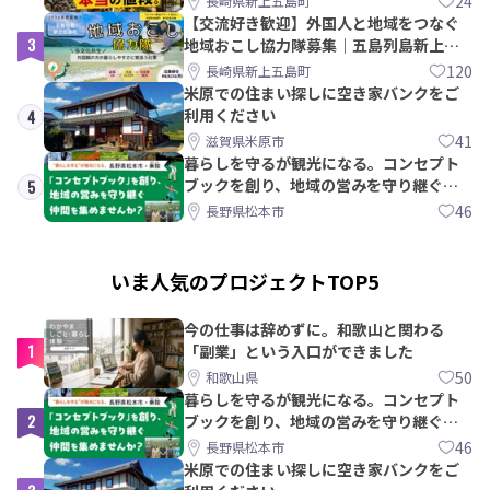
24
長崎県新上五島町
【交流好き歓迎】外国人と地域をつなぐ
3
地域おこし協力隊募集｜五島列島新上五
島町
120
長崎県新上五島町
米原での住まい探しに空き家バンクをご
利用ください
4
41
滋賀県米原市
暮らしを守るが観光になる。コンセプト
ブックを創り、地域の営みを守り継ぐ仲
5
間を集めませんか？
46
長野県松本市
いま人気のプロジェクトTOP5
今の仕事は辞めずに。和歌山と関わる
1
「副業」という入口ができました
50
和歌山県
暮らしを守るが観光になる。コンセプト
2
ブックを創り、地域の営みを守り継ぐ仲
間を集めませんか？
46
長野県松本市
米原での住まい探しに空き家バンクをご