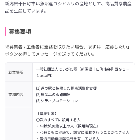
新潟県十日町市は魚沼産コシヒカリの産地として、高品質な農産
品を生産しています。
募集要項
※募集者 / 主催者に連絡を取りたい場合、まずは「応募したい」
ボタンを押してメッセージを送ってください。
一般社団法人にいがた圏（新潟県十日町市袋町西９１－
就業場所
１asto内）
(1)道の駅と協働した拠点活性化支援

業務内容
(2)農産品の販路開拓

(3)シティプロモーション
【募集対象】

〇次のすべてに該当する人

・年齢が20歳以上の人（採用時現在）

・心身ともに健康で、誠実に職務を行うことができる人

・普通自動車運転免許を有している人
