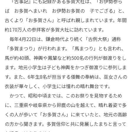
　『古事記』にも記録がある多賀大社は、「お伊勢参ら
ば　お多賀へまいれ　お伊勢お多賀の　子でござる」と、
古くより「お多賀さん」と呼ばれ親しまれています。年間
約170万人の参拝客が多賀大社に訪れています。

　毎年4月22日は、鎌倉時代より続く「古例大祭」通称
「多賀まつり」が行われます。「馬まつり」とも言われ、
馬が約40頭、神輿や鳳輦など約500名の行列が御渡りをし
ます。地元小学生は子ども神輿をかつぎ御渡りに参列しま
す。また、6年生8名が担当する倭舞の奉納は、巫女さんの
衣装が華々しく、小学生には憧れの晴れ舞台です。

　かつて、昭和中頃までは、このお祭りを見物するため
に、三重県や岐阜県から鈴鹿の山を越えて、晴れ着姿で多
くの人が歩いて「お多賀さん」に来ていたと、地元の高齢
の方から聞きます。多賀信仰と共に発展したまちと言って