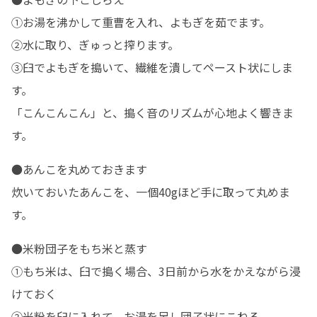
①お湯を沸かして重曹を入れ、よもぎを茹でます。

②水に取り、ぎゅっと搾ります。

③臼でよもぎを搗いて、繊維を潰してペースト状にしま
す。

「こんこんこん」と、搗く音のリズムが心地よく響きま
す。
●あんこを丸めておきます

炊いておいたあんこを、一個40gほど手に取って丸めま
す。
●米粉団子をもち米と蒸す

①もち米は、臼で搗く場合、3日前から水をかえながら浸
けておく

②米粉を臼に入れて、お湯を足し団子状にこねる
