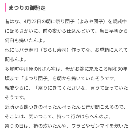
まつりの御馳走
昔はな、4月22日の朝に祭り団子（よみや団子）を親戚中
に配るさかいに、前の夜から仕込んどいて、当日早朝から
何臼も搗いたんよ。

他にもバラ寿司（ちらし寿司）作ってな、お重箱に入れて
配るんよ。

多賀町中川原のNさん宅は、母がお嫁に来たころ昭和30年
頃まで「まつり団子」を朝から搗いていたそうです。

親戚やらに、「祭りにきてくださいな」言うて配っていた
そうです。

近所から餅つきのぺったんぺったんと音が聞こえるので、
そこには、気いつこて、持って行かはらへんのよ。

祭りの日は、筍の炊いたんや、ワラビやゼンマイを炊いた