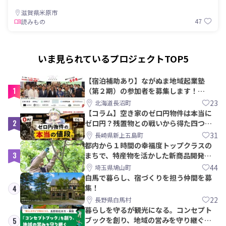
滋賀県米原市
47
読みもの
いま見られているプロジェクトTOP5
【宿泊補助あり】ながぬま地域起業塾
1
（第２期）の参加者を募集します！
【8/21〆】
23
北海道長沼町
【コラム】空き家のゼロ円物件は本当に
2
ゼロ円？残置物との戦いから得た四つの
教訓｜新上五島町
31
長崎県新上五島町
都内から１時間の幸福度トップクラスの
3
まちで、特産物を活かした新商品開発＆
PRメンバー募集！
44
埼玉県鳩山町
白馬で暮らし、宿づくりを担う仲間を募
集！
4
22
長野県白馬村
暮らしを守るが観光になる。コンセプト
ブックを創り、地域の営みを守り継ぐ仲
5