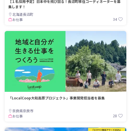
【１名採用予定】日本中を飛び回る！長沼町移住コーディネーターを募
集します！
北海道長沼町
34
お仕事
「LocalCoop大和高原プロジェクト」事業開発担当者を募集
奈良県奈良市
28
お仕事