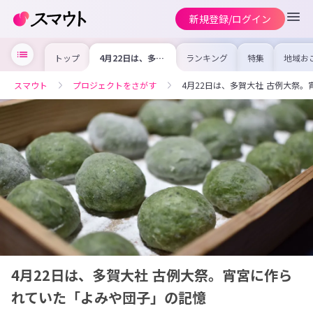
新規登録/ログイン
トップ
4月22日は、多賀
ランキング
特集
地域お
大社 古例大祭。
の求人
宵宮に作られてい
を集め
た「よみや団子」
事内容
スマウト
プロジェクトをさがす
4月22日は、多賀大社 古例大祭
の記憶
を比較
合った
けよう
4月22日は、多賀大社 古例大祭。宵宮に作ら
れていた「よみや団子」の記憶