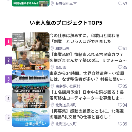
間を集めませんか？
53
長野県松本市
いま人気のプロジェクトTOP5
今の仕事は辞めずに。和歌山と関わる
1
「副業」という入口ができました
61
和歌山県
【事業承継】情緒あふれる古民家カフェ
2
を継ぎませんか？築100年、リフォームか
ら約10年！
35
高知県
東京から24時間。世界自然遺産・小笠原
3
には、なぜ移住者が多い？ 村長に聞いて
みた
35
東京都小笠原村
【１名採用予定】日本中を飛び回る！長
沼町移住コーディネーターを募集しま
4
す！
34
北海道長沼町
【再募集】感動の絶景とともに。北海道
の離島"礼文島"の仕事と暮らし！
5
39
北海道礼文町