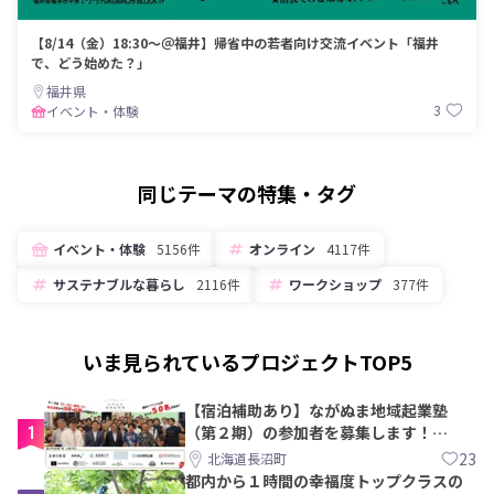
【8/14（金）18:30～＠福井】帰省中の若者向け交流イベント「福井
で、どう始めた？」
福井県
3
イベント・体験
同じテーマの特集・タグ
イベント・体験
5156件
オンライン
4117件
サステナブルな暮らし
2116件
ワークショップ
377件
いま見られているプロジェクトTOP5
【宿泊補助あり】ながぬま地域起業塾
1
（第２期）の参加者を募集します！
【8/21〆】
23
北海道長沼町
都内から１時間の幸福度トップクラスの