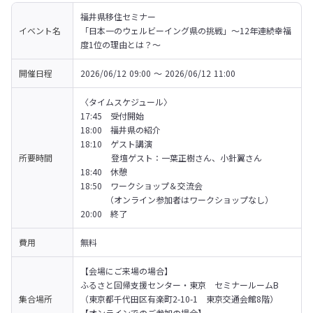
福井県移住セミナー

イベント名
「日本一のウェルビーイング県の挑戦」～12年連続幸福
度1位の理由とは？～
開催日程
2026/06/12 09:00 〜 2026/06/12 11:00
〈タイムスケジュール〉

17:45　受付開始

18:00　福井県の紹介

18:10　ゲスト講演

所要時間
　　　  登壇ゲスト：一葉正樹さん、小針翼さん

18:40　休憩

18:50　ワークショップ＆交流会

　　　（オンライン参加者はワークショップなし）

20:00　終了
費用
無料
【会場にご来場の場合】

ふるさと回帰支援センター・東京　セミナールームB

集合場所
（東京都千代田区有楽町2-10-1　東京交通会館8階）
【オンラインでのご参加の場合】
