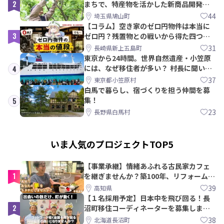
2
まちで、特産物を活かした新商品開発＆
PRメンバー募集！
44
埼玉県鳩山町
【コラム】空き家のゼロ円物件は本当に
3
ゼロ円？残置物との戦いから得た四つの
教訓｜新上五島町
31
長崎県新上五島町
東京から24時間。世界自然遺産・小笠原
には、なぜ移住者が多い？ 村長に聞いて
4
みた
37
東京都小笠原村
白馬で暮らし、宿づくりを担う仲間を募
集！
5
23
長野県白馬村
いま人気のプロジェクトTOP5
【事業承継】情緒あふれる古民家カフェ
1
を継ぎませんか？築100年、リフォームか
ら約10年！
39
高知県
【１名採用予定】日本中を飛び回る！長
2
沼町移住コーディネーターを募集しま
す！
38
北海道長沼町