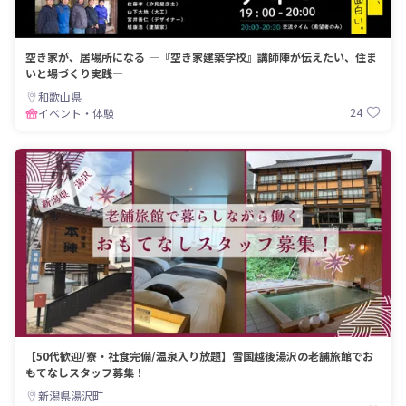
空き家が、居場所になる ―『空き家建築学校』講師陣が伝えたい、住ま
いと場づくり実践―
和歌山県
24
イベント・体験
【50代歓迎/寮・社食完備/温泉入り放題】雪国越後湯沢の老舗旅館でお
もてなしスタッフ募集！
新潟県湯沢町