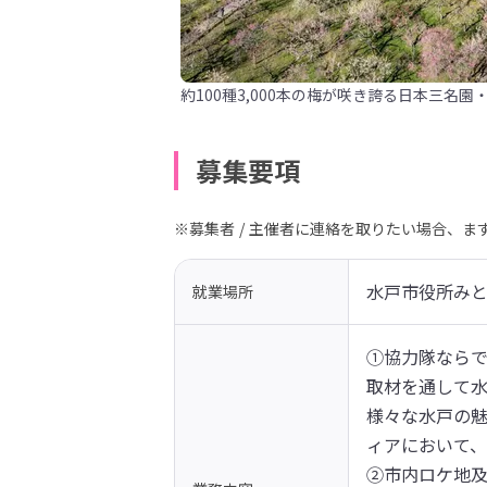
約100種3,000本の梅が咲き誇る日本三名園
募集要項
※募集者 / 主催者に連絡を取りたい場合、
水戸市役所み
就業場所
①協力隊ならで
取材を通して
様々な水戸の魅
ィアにおいて
②市内ロケ地及