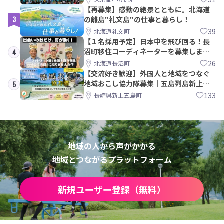
【再募集】感動の絶景とともに。北海道
3
の離島"礼文島"の仕事と暮らし！
39
北海道礼文町
【１名採用予定】日本中を飛び回る！長
沼町移住コーディネーターを募集しま
4
す！
26
北海道長沼町
【交流好き歓迎】外国人と地域をつなぐ
地域おこし協力隊募集｜五島列島新上五
5
島町
133
長崎県新上五島町
地域の人から声がかかる
地域とつながるプラットフォーム
新規ユーザー登録（無料）