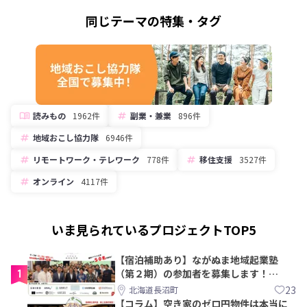
同じテーマの特集・タグ
読みもの
1962件
副業・兼業
896件
地域おこし協力隊
6946件
リモートワーク・テレワーク
778件
移住支援
3527件
オンライン
4117件
いま見られているプロジェクトTOP5
【宿泊補助あり】ながぬま地域起業塾
1
（第２期）の参加者を募集します！
【8/21〆】
23
北海道長沼町
【コラム】空き家のゼロ円物件は本当に