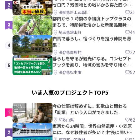
2
ゼロ円？残置物との戦いから得た四つの
教訓｜新上五島町
31
長崎県新上五島町
都内から１時間の幸福度トップクラスの
3
まちで、特産物を活かした新商品開発＆
PRメンバー募集！
44
埼玉県鳩山町
白馬で暮らし、宿づくりを担う仲間を募
集！
4
22
長野県白馬村
暮らしを守るが観光になる。コンセプト
ブックを創り、地域の営みを守り継ぐ仲
5
間を集めませんか？
52
長野県松本市
いま人気のプロジェクトTOP5
今の仕事は辞めずに。和歌山と関わる
1
「副業」という入口ができました
62
和歌山県
東京から24時間。世界自然遺産・小笠原
2
には、なぜ移住者が多い？ 村長に聞いて
みた
31
東京都小笠原村