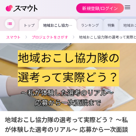
新規登録/ログイン
トップ
地域おこし協力隊
ランキング
特集
地域お
の選考って実際ど
の求人
う？ ～私が体験
を集め
した選考のリアル
事内容
スマウト
プロジェクトをさがす
地域おこし協力隊の選考って実際ど
～ 応募から一次
を比較
面談まで
合った
けよう
地域おこし協力隊の選考って実際どう？ ～私
が体験した選考のリアル～ 応募から一次面談