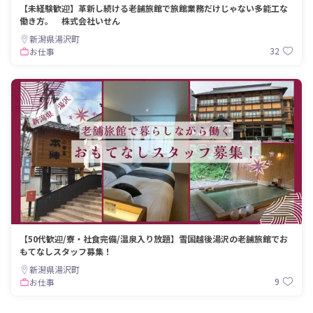
【未経験歓迎】革新し続ける老舗旅館で旅館業務だけじゃない多能工な
働き方。 株式会社いせん
新潟県湯沢町
32
お仕事
【50代歓迎/寮・社食完備/温泉入り放題】雪国越後湯沢の老舗旅館でお
もてなしスタッフ募集！
新潟県湯沢町
9
お仕事