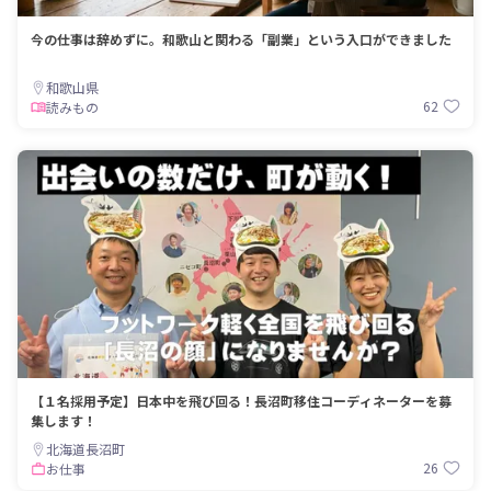
今の仕事は辞めずに。和歌山と関わる「副業」という入口ができました
和歌山県
62
読みもの
【１名採用予定】日本中を飛び回る！長沼町移住コーディネーターを募
集します！
北海道長沼町
26
お仕事