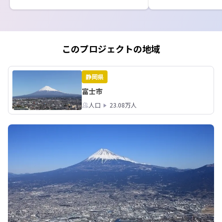
バスガイドさんは、
テレビの「いってみ
う」のキャラクター
て、現在もアニメや
て活躍する佐野かお
このプロジェクトの地域
に富士市に移住して
す。

静岡県
「新富士駅から新幹
富士市
で約１時間で着きま
人口
23.08万人
に行ったり、通勤や
する人もいるんです
んのアナウンスを聞