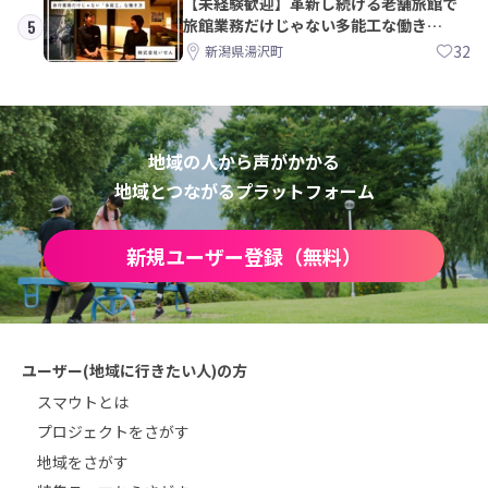
【未経験歓迎】革新し続ける老舗旅館で
旅館業務だけじゃない多能工な働き
5
方。 株式会社いせん
32
新潟県湯沢町
地域の人から声がかかる
地域とつながるプラットフォーム
新規ユーザー登録（無料）
ユーザー(地域に行きたい人)の方
スマウトとは
プロジェクトをさがす
地域をさがす