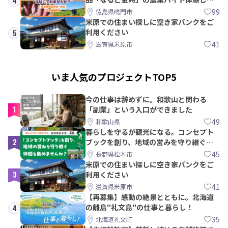
4
みませんか？
99
徳島県鳴門市
米原での住まい探しに空き家バンクをご
利用ください
5
41
滋賀県米原市
いま人気のプロジェクトTOP5
今の仕事は辞めずに。和歌山と関わる
1
「副業」という入口ができました
49
和歌山県
暮らしを守るが観光になる。コンセプト
2
ブックを創り、地域の営みを守り継ぐ仲
間を集めませんか？
45
長野県松本市
米原での住まい探しに空き家バンクをご
3
利用ください
41
滋賀県米原市
【再募集】感動の絶景とともに。北海道
の離島"礼文島"の仕事と暮らし！
4
35
北海道礼文町