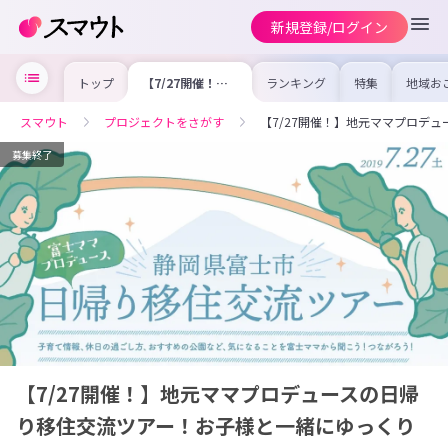
新規登録/ログイン
トップ
【7/27開催！】
ランキング
特集
地域お
地元ママプロデュ
の求人
ースの日帰り移住
を集め
交流ツアー！お子
事内容
スマウト
プロジェクトをさがす
【7/27開催！】地元ママプロデ
様と一緒にゆっく
を比較
り話が聞けます！
合った
けよう
募集終了
【7/27開催！】地元ママプロデュースの日帰
り移住交流ツアー！お子様と一緒にゆっくり