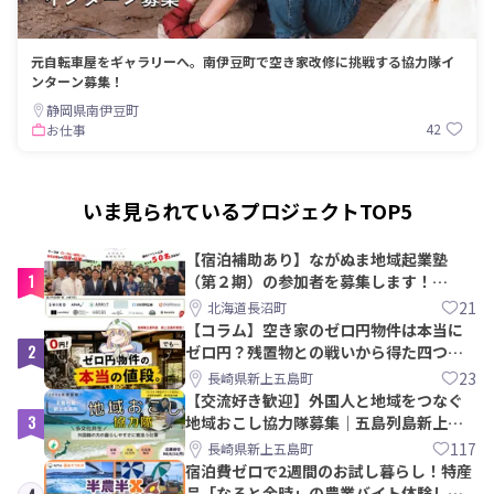
元自転車屋をギャラリーへ。南伊豆町で空き家改修に挑戦する協力隊イ
ンターン募集！
静岡県南伊豆町
42
お仕事
いま見られているプロジェクトTOP5
【宿泊補助あり】ながぬま地域起業塾
1
（第２期）の参加者を募集します！
【8/21〆】
21
北海道長沼町
【コラム】空き家のゼロ円物件は本当に
2
ゼロ円？残置物との戦いから得た四つの
教訓｜新上五島町
23
長崎県新上五島町
【交流好き歓迎】外国人と地域をつなぐ
3
地域おこし協力隊募集｜五島列島新上五
島町
117
長崎県新上五島町
宿泊費ゼロで2週間のお試し暮らし！特産
品「なると金時」の農業バイト体験して