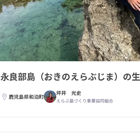
沖永良部島（おきのえらぶじま）の
坪井 光史
鹿児島県和泊町
えらぶ島づくり事業協同組合