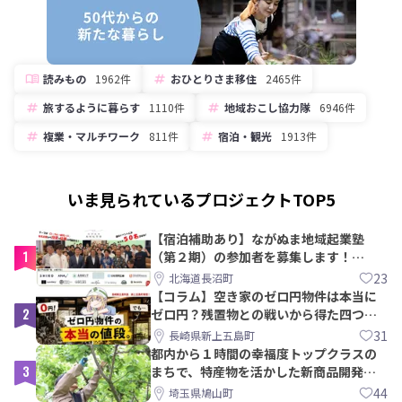
読みもの
1962件
おひとりさま移住
2465件
旅するように暮らす
1110件
地域おこし協力隊
6946件
複業・マルチワーク
811件
宿泊・観光
1913件
いま見られているプロジェクトTOP5
【宿泊補助あり】ながぬま地域起業塾
1
（第２期）の参加者を募集します！
【8/21〆】
23
北海道長沼町
【コラム】空き家のゼロ円物件は本当に
2
ゼロ円？残置物との戦いから得た四つの
教訓｜新上五島町
31
長崎県新上五島町
都内から１時間の幸福度トップクラスの
3
まちで、特産物を活かした新商品開発＆
PRメンバー募集！
44
埼玉県鳩山町