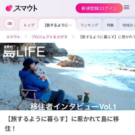
新規登録/ログイン
トップ
【旅するように暮
ランキング
特集
地域お
らす】に惹かれて
の求人
島に移住！
を集め
事内容
スマウト
プロジェクトをさがす
【旅するように暮らす】に惹か
を比較
合った
けよう
募集終了
【旅するように暮らす】に惹かれて島に移
住！