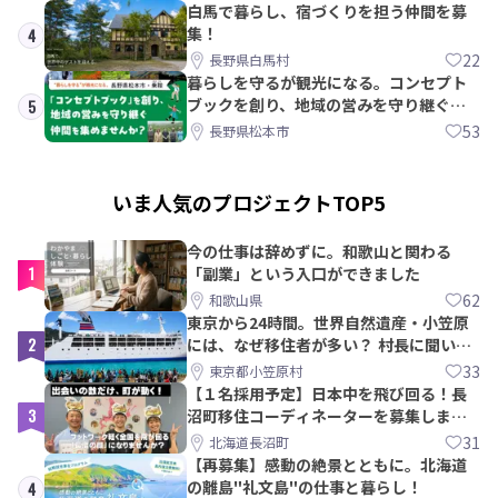
白馬で暮らし、宿づくりを担う仲間を募
集！
4
22
長野県白馬村
暮らしを守るが観光になる。コンセプト
ブックを創り、地域の営みを守り継ぐ仲
5
間を集めませんか？
53
長野県松本市
いま人気のプロジェクトTOP5
今の仕事は辞めずに。和歌山と関わる
1
「副業」という入口ができました
62
和歌山県
東京から24時間。世界自然遺産・小笠原
2
には、なぜ移住者が多い？ 村長に聞いて
みた
33
東京都小笠原村
【１名採用予定】日本中を飛び回る！長
3
沼町移住コーディネーターを募集しま
す！
31
北海道長沼町
【再募集】感動の絶景とともに。北海道
の離島"礼文島"の仕事と暮らし！
4