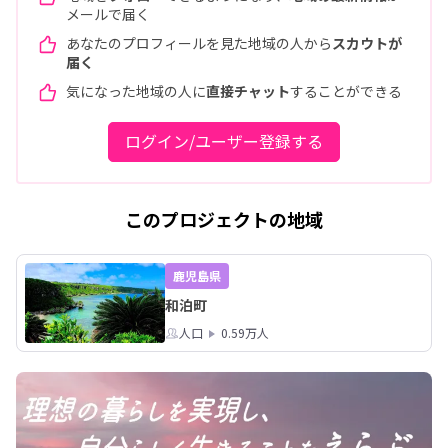
メールで届く
あなたのプロフィールを見た地域の人から
スカウトが
届く
気になった地域の人に
直接チャット
することができる
ログイン/ユーザー登録する
このプロジェクトの地域
鹿児島県
和泊町
人口
0.59万人