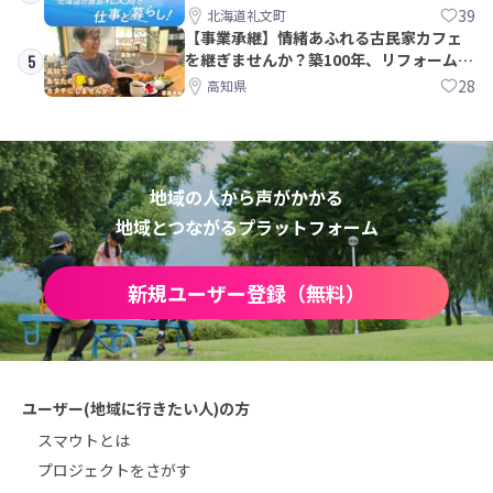
39
北海道礼文町
【事業承継】情緒あふれる古民家カフェ
を継ぎませんか？築100年、リフォームか
5
ら約10年！
28
高知県
地域の人から声がかかる
地域とつながるプラットフォーム
新規ユーザー登録（無料）
ユーザー(地域に行きたい人)の方
スマウトとは
プロジェクトをさがす