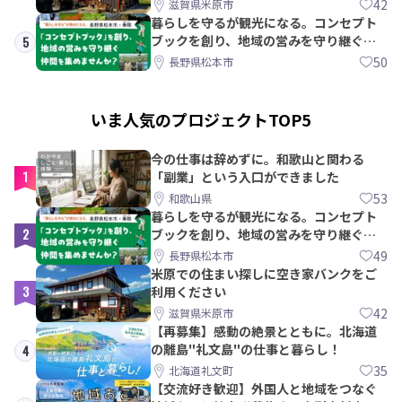
42
滋賀県米原市
暮らしを守るが観光になる。コンセプト
ブックを創り、地域の営みを守り継ぐ仲
5
間を集めませんか？
50
長野県松本市
いま人気のプロジェクトTOP5
今の仕事は辞めずに。和歌山と関わる
1
「副業」という入口ができました
53
和歌山県
暮らしを守るが観光になる。コンセプト
2
ブックを創り、地域の営みを守り継ぐ仲
間を集めませんか？
49
長野県松本市
米原での住まい探しに空き家バンクをご
3
利用ください
42
滋賀県米原市
【再募集】感動の絶景とともに。北海道
の離島"礼文島"の仕事と暮らし！
4
35
北海道礼文町
【交流好き歓迎】外国人と地域をつなぐ