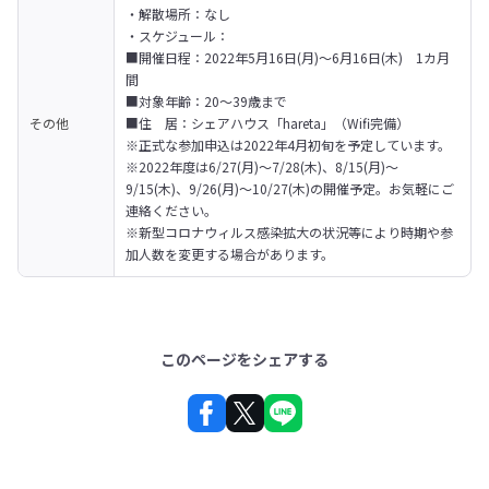
・解散場所：なし

・スケジュール：

■開催日程：2022年5月16日(月)〜6月16日(木)　1カ月
間

■対象年齢：20〜39歳まで

その他
■住　居：シェアハウス「hareta」（Wifi完備）
※正式な参加申込は2022年4月初旬を予定しています。

※2022年度は6/27(月)～7/28(木)、8/15(月)～
9/15(木)、9/26(月)～10/27(木)の開催予定。お気軽にご
連絡ください。

※新型コロナウィルス感染拡大の状況等により時期や参
加人数を変更する場合があります。
このページをシェアする