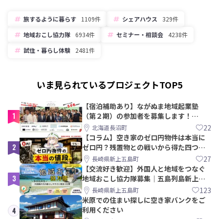
旅するように暮らす
1109件
シェアハウス
329件
地域おこし協力隊
6934件
セミナー・相談会
4238件
試住・暮らし体験
2481件
いま見られているプロジェクトTOP5
【宿泊補助あり】ながぬま地域起業塾
1
（第２期）の参加者を募集します！
【8/21〆】
22
北海道長沼町
【コラム】空き家のゼロ円物件は本当に
2
ゼロ円？残置物との戦いから得た四つの
教訓｜新上五島町
27
長崎県新上五島町
【交流好き歓迎】外国人と地域をつなぐ
3
地域おこし協力隊募集｜五島列島新上五
島町
123
長崎県新上五島町
米原での住まい探しに空き家バンクをご
利用ください
4