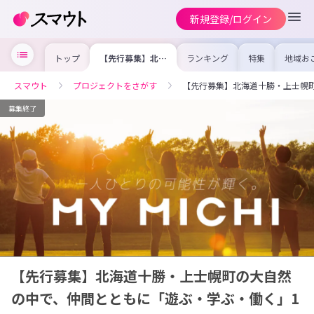
新規登録/ログイン
トップ
【先行募集】北海
ランキング
特集
地域お
道十勝・上士幌町
の求人
の大自然の中で、
を集め
仲間とともに「遊
事内容
スマウト
プロジェクトをさがす
【先行募集】北海道十勝・上士幌
ぶ・学ぶ・働く」
を比較
1カ月間の体験プ
合った
ログラム！
けよう
募集終了
【先行募集】北海道十勝・上士幌町の大自然
の中で、仲間とともに「遊ぶ・学ぶ・働く」1