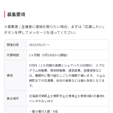
募集要項
※募集者 / 主催者に連絡を取りたい場合、まずは「応募したい」
ボタンを押してメッセージを送ってください。
開催日程
2022/05/15 〜 
所要時間
1ヶ月間（5月16日から開始）
5万円（１か月間の食費とシェアハウス利用料） ※プロ
グラム体験費、現地移動費、運営経費、各種保険など
費用
は、期間中に取り組むしごとの報酬で補います。 ※上士
幌町までの交通費、休日の食事などは個人負担となりま
す。
北海道河東郡上士幌町字上士幌東上士幌東3線235番地6 
集合場所
ハレタかみしほろ
・最小催行人数：6名
