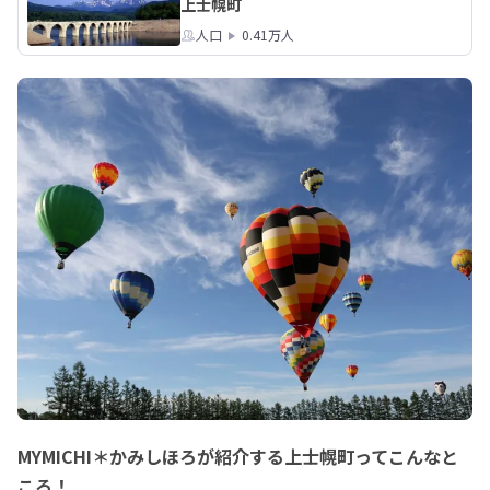
上士幌町
人口
0.41万人
MYMICHI＊かみしほろが紹介する上士幌町ってこんなと
ころ！