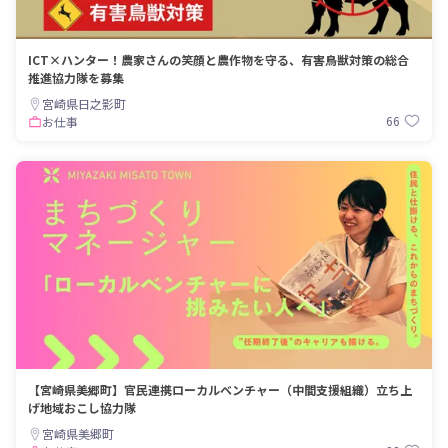
ICT×ハンター！農家さんの笑顔と農作物を守る、有害鳥獣対策の総合
推進協力隊を募集
宮崎県日之影町
66
お仕事
【宮崎県美郷町】官民連携ローカルベンチャー（中間支援組織）立ち上
げ地域おこし協力隊
宮崎県美郷町