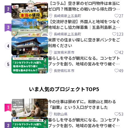
【コラム】空き家のゼロ円物件は本当に
2
ゼロ円？残置物との戦いから得た四つの
教訓｜新上五島町
27
長崎県新上五島町
【交流好き歓迎】外国人と地域をつなぐ
3
地域おこし協力隊募集｜五島列島新上五
島町
123
長崎県新上五島町
米原での住まい探しに空き家バンクをご
利用ください
4
42
滋賀県米原市
暮らしを守るが観光になる。コンセプト
ブックを創り、地域の営みを守り継ぐ仲
5
間を集めませんか？
49
長野県松本市
いま人気のプロジェクトTOP5
今の仕事は辞めずに。和歌山と関わる
1
「副業」という入口ができました
53
和歌山県
暮らしを守るが観光になる。コンセプト
2
ブックを創り、地域の営みを守り継ぐ仲