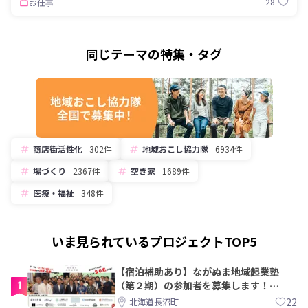
28
お仕事
同じテーマの特集・タグ
商店街活性化
302件
地域おこし協力隊
6934件
場づくり
2367件
空き家
1689件
医療・福祉
348件
いま見られているプロジェクトTOP5
【宿泊補助あり】ながぬま地域起業塾
1
（第２期）の参加者を募集します！
【8/21〆】
22
北海道長沼町