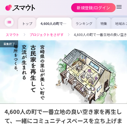
新規登録/ログイン
トップ
4,600人の町で一
ランキング
特集
地域お
番立地の良い空き
の求人
家を再生して、一
を集め
緒にコミュニティ
事内容
スマウト
プロジェクトをさがす
4,600人の町で一番立地の良い
スペースを立ち上
を比較
げませんか【協力
合った
隊募集】
けよう
募集終了
4,600人の町で一番立地の良い空き家を再生し
て、一緒にコミュニティスペースを立ち上げま