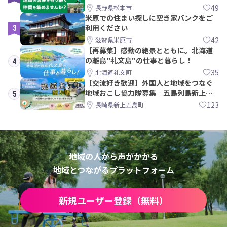
間を集めませんか？
49
長野県松本市
米原での住まい探しに空き家バンクをご
3
利用ください
42
滋賀県米原市
【再募集】感動の絶景とともに。北海道
の離島"礼文島"の仕事と暮らし！
4
35
北海道礼文町
【交流好き歓迎】外国人と地域をつなぐ
地域おこし協力隊募集｜五島列島新上五
5
島町
123
長崎県新上五島町
地域の人から声がかかる
地域とつながるプラットフォーム
新規ユーザー登録（無料）