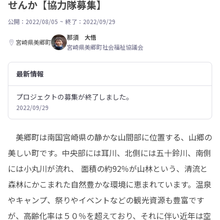
せんか【協力隊募集】
公開：2022/08/05
~
終了：2022/09/29
那須 大悟
宮崎県美郷町
宮崎県美郷町社会福祉協議会
最新情報
プロジェクトの募集が終了しました。
2022/09/29
　美郷町は南国宮崎県の静かな山間部に位置する、山郷の
美しい町です。中央部には耳川、北側には五十鈴川、南側
には小丸川が流れ、 面積の約92％が山林という、清流と
森林にかこまれた自然豊かな環境に恵まれています。温泉
やキャンプ、祭りやイベントなどの観光資源も豊富です
が、高齢化率は５０％を超えており、それに伴い近年は空