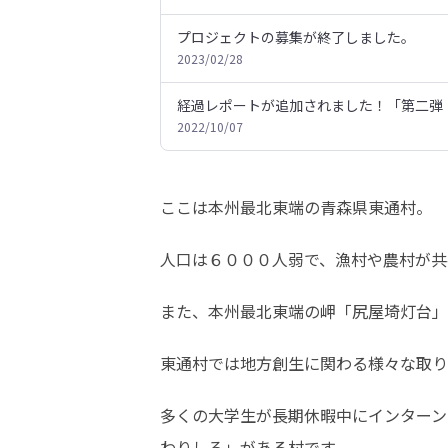
プロジェクトの募集が終了しました。
2023/02/28
経過レポートが追加されました！「第二弾
2022/10/07
ここは本州最北東端の青森県東通村。
人口は６０００人弱で、漁村や農村が共
また、本州最北東端の岬「尻屋埼灯台」
東通村では地方創生に関わる様々な取り
多くの大学生が長期休暇中にインターン
わりしろ」がある村です。