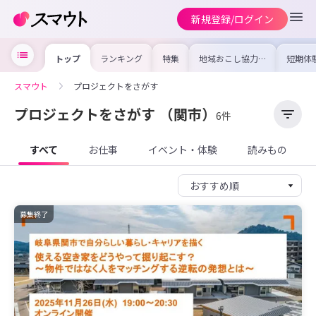
新規登録/ログイン
トップ
ランキング
特集
地域おこし協力隊
短期体
の求人やイベント
り〜数
を集めました！仕
域を知
事内容や募集条件
し移住
スマウト
プロジェクトをさがす
を比較して自分に
期体験
合った地域を見つ
けよう
プロジェクトをさがす
（関市）
6件
すべて
お仕事
イベント・体験
読みもの
募集終了