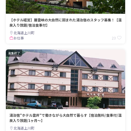
【ホテル経営】層雲峡の大自然に囲まれた湯治宿のスタッフ募集！【温
泉入り放題/宿泊食事付】
北海道上川町
23
お仕事
募集終了
湯治宿"ホテル雲井"で働きながら大自然で暮らす【宿泊無料/食事付/温
泉入り放題/1ヶ月〜】
北海道上川町