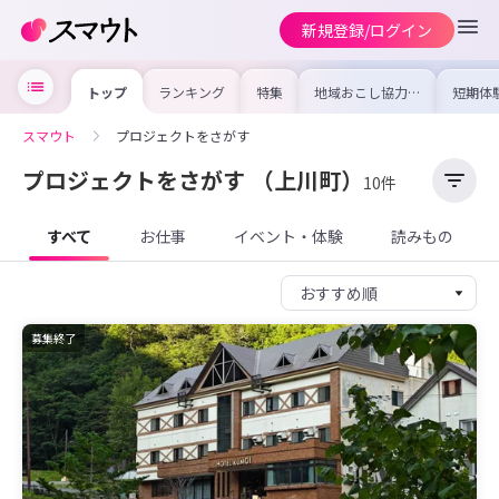
新規登録/ログイン
トップ
ランキング
特集
地域おこし協力隊
短期体
の求人やイベント
り〜数
を集めました！仕
域を知
事内容や募集条件
し移住
スマウト
プロジェクトをさがす
を比較して自分に
期体験
合った地域を見つ
けよう
プロジェクトをさがす
（上川町）
10件
すべて
お仕事
イベント・体験
読みもの
募集終了