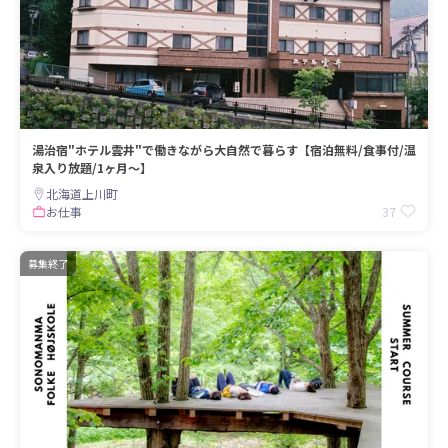
湯治宿"ホテル雲井"で働きながら大自然で暮らす【宿泊無料/食事付/温
泉入り放題/1ヶ月〜】
北海道上川町
37
お仕事
募集終了