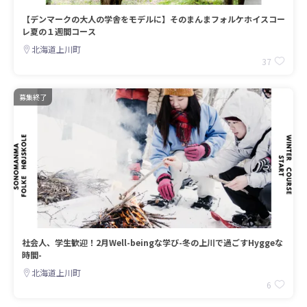
【デンマークの大人の学舎をモデルに】そのまんまフォルケホイスコー
レ夏の１週間コース
北海道上川町
37
募集終了
社会人、学生歓迎！2月Well-beingな学び-冬の上川で過ごすHyggeな
時間-
北海道上川町
6