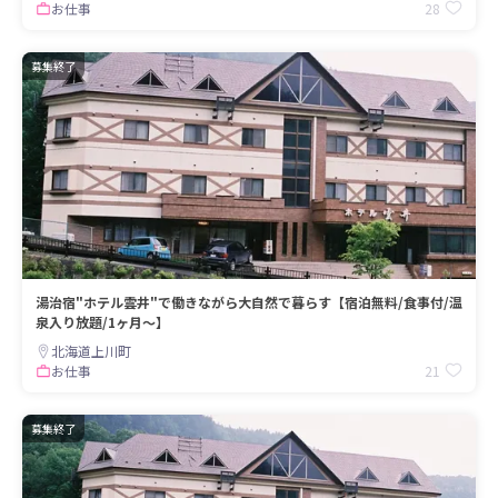
28
お仕事
募集終了
湯治宿"ホテル雲井"で働きながら大自然で暮らす【宿泊無料/食事付/温
泉入り放題/1ヶ月〜】
北海道上川町
21
お仕事
募集終了