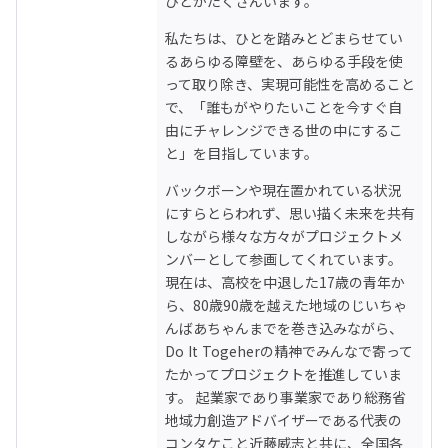
ひとがたくさんいます。
私たちは、ひとを踏みとどまらせてい
るあらゆる障壁を、あらゆる手段を使
って取り除き、実現可能性を高めること
で、「誰もがやりたいことを今すぐ自
由にチャレンジできる世の中にするこ
と」を目指しています。
バックボーンや現在置かれている状況
にすらとらわれず、思い描く未来を共有
しながら様々な方々がプロジェクトメ
ンバーとして参画してくれています。

現在は、高校を中退した17歳の青年か
ら、80歳90歳を越えた地域のじいちゃ
んばあちゃんまでを巻き込みながら、
Do It Togeherの精神でみんなで寄って
たかってプロジェクトを推進していま
す。 起業家であり事業家であり総務省
地域力創造アドバイザーである代表の
コンタケこと近藤威志と共に、全国各