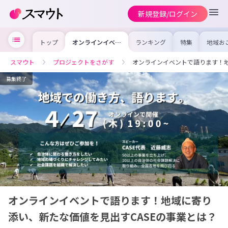
新規登録/ログイン
トップ
オンラインイベン
ランキング
特集
地域お
トで語ります！地
の求人
域に寄り添い、新
を集め
たな価値を見出す
事内容
スマウト
プロジェクトをさがす
オンラインイベントで語ります！地
CASEの事業と
を比較
は？
合った
けよう
募集終了
オンラインイベントで語ります！地域に寄り
添い、新たな価値を見出すCASEの事業とは？