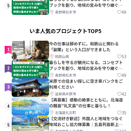
ブックを創り、地域の営みを守り継ぐ仲
5
間を集めませんか？
49
長野県松本市
いま人気のプロジェクトTOP5
今の仕事は辞めずに。和歌山と関わる
1
「副業」という入口ができました
53
和歌山県
暮らしを守るが観光になる。コンセプト
2
ブックを創り、地域の営みを守り継ぐ仲
間を集めませんか？
49
長野県松本市
米原での住まい探しに空き家バンクをご
3
利用ください
42
滋賀県米原市
【再募集】感動の絶景とともに。北海道
の離島"礼文島"の仕事と暮らし！
4
35
北海道礼文町
【交流好き歓迎】外国人と地域をつなぐ
地域おこし協力隊募集｜五島列島新上五
5
島町