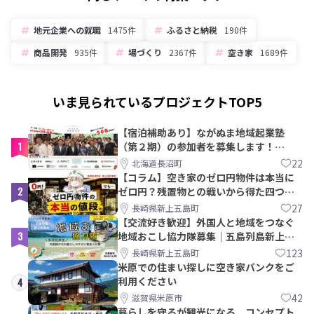
地元企業への就職
1475件
ふるさと納税
190件
商品開発
935件
場づくり
2367件
空き家
1689件
いま見られているプロジェクトTOP5
【宿泊補助あり】ながぬま地域起業塾
1
（第２期）の参加者を募集します！
【8/21〆】
22
北海道長沼町
【コラム】空き家のゼロ円物件は本当に
2
ゼロ円？残置物との戦いから得た四つの
教訓｜新上五島町
27
長崎県新上五島町
【交流好き歓迎】外国人と地域をつなぐ
3
地域おこし協力隊募集｜五島列島新上五
島町
123
長崎県新上五島町
米原での住まい探しに空き家バンクをご
利用ください
4
42
滋賀県米原市
暮らしを守るが観光になる。コンセプト