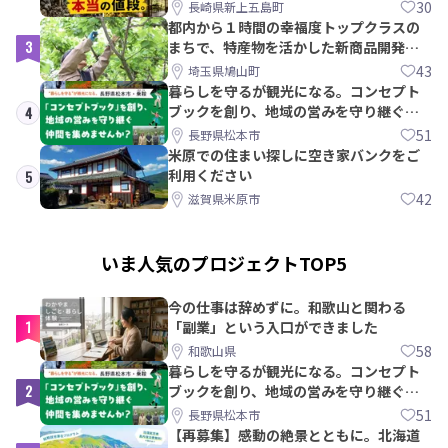
教訓｜新上五島町
30
長崎県新上五島町
都内から１時間の幸福度トップクラスの
3
まちで、特産物を活かした新商品開発＆
PRメンバー募集！
43
埼玉県鳩山町
暮らしを守るが観光になる。コンセプト
ブックを創り、地域の営みを守り継ぐ仲
4
間を集めませんか？
51
長野県松本市
米原での住まい探しに空き家バンクをご
利用ください
5
42
滋賀県米原市
いま人気のプロジェクトTOP5
今の仕事は辞めずに。和歌山と関わる
1
「副業」という入口ができました
58
和歌山県
暮らしを守るが観光になる。コンセプト
2
ブックを創り、地域の営みを守り継ぐ仲
間を集めませんか？
51
長野県松本市
【再募集】感動の絶景とともに。北海道