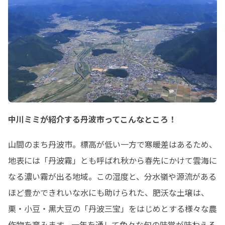
中川ミミが紹介する丹波市ってこんなところ！
山間のまち丹波市。標高が低い一方で寒暖差はあるため、
地表には「丹波霧」とも呼ばれ秋から春先にかけて雲海に
なる濃い霧が出る地域。この湿度と、分水嶺や源流がある
ほど豊かできれいな水にも助けられた、肥沃な土壌は、
栗・小豆・黒大豆の「丹波三宝」をはじめとする様々な農
作物を育みます。一年を通して色々な旬の味覚が味わえる