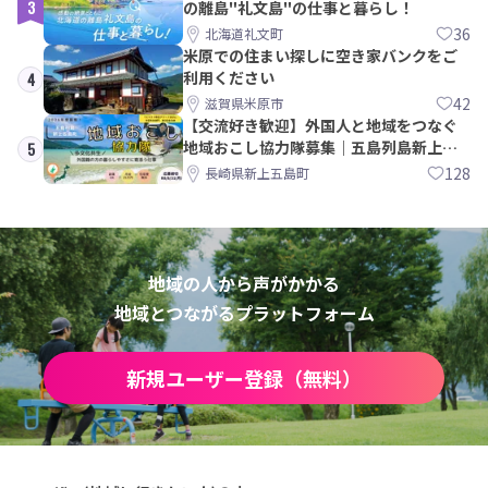
3
の離島"礼文島"の仕事と暮らし！
36
北海道礼文町
米原での住まい探しに空き家バンクをご
利用ください
4
42
滋賀県米原市
【交流好き歓迎】外国人と地域をつなぐ
地域おこし協力隊募集｜五島列島新上五
5
島町
128
長崎県新上五島町
地域の人から声がかかる
地域とつながるプラットフォーム
新規ユーザー登録（無料）