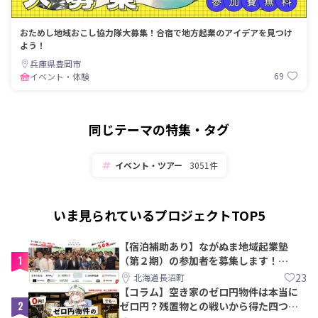
おためし地域おこし協力隊大募集！合宿で地方起業のアイデアを見つけ
よう！
兵庫県豊岡市
69
イベント・体験
同じテーマの特集・タグ
イベント・ツアー
3051件
いま見られているプロジェクトTOP5
【宿泊補助あり】ながぬま地域起業塾
1
（第２期）の参加者を募集します！
【8/21〆】
23
北海道長沼町
【コラム】空き家のゼロ円物件は本当に
2
ゼロ円？残置物との戦いから得た四つの