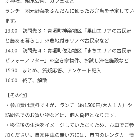
※神社、親水公園、カフェなど

ランチ　地元野菜をふんだんに使ったお弁当を予定してい
ます。

13:00　訪問先３：青垣町神楽地区「里山エリアの古民家
と農ある暮らし」※農地付きリノベ古民家など

14:00　訪問先４：青垣町佐治地区「まちエリアの古民家
ビフォーアフター」※空き家物件、お試し滞在施設など

15:30　まとめ、質疑応答、アンケート記入

16:00　終了、解散
【その他】

・参加費は無料ですが、ランチ（約1500円/大人１人）や
訪問先でのお買い物などは、個人負担となります。

・移住後の生活をイメージしていただくため、お車でご参
加ください。自家用車の無い方には、市内のレンタカー情