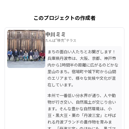
このプロジェクトの作成者
中川ミミ
たんば”移充”テラス
まちの面白い人たちとお繋ぎします！ 
兵庫県丹波市は、大阪、京都、神戸市
内から1時間半の距離に広がるのどかな
里山のまち。宿場町や城下町から山間
のエリアまで、様々な気候や文化が混
在しています。
本州で一番低い分水界が通り、人や動
物が行き交い、自然風土が交じり合い
ます。そんな豊かな自然環境は、小
豆・黒大豆・栗の「丹波三宝」と呼ば
れる丹波ブランドの農作物を育みま
す。「丹波三宝」のほかにも、黒ゴマ