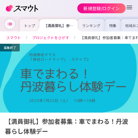
新規登録/ログイン
トップ
【満員御礼】参加
ランキング
特集
地域お
者募集：車でまわ
の求人
る！丹波暮らし体
を集め
験デー
事内容
スマウト
プロジェクトをさがす
【満員御礼】参加者募集：車でま
を比較
合った
けよう
募集終了
【満員御礼】参加者募集：車でまわる！丹波
暮らし体験デー