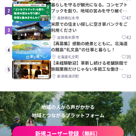
暮らしを守るが観光になる。コンセプト
2
ブックを創り、地域の営みを守り継ぐ仲
間を集めませんか？
47
長野県松本市
米原での住まい探しに空き家バンクをご
3
利用ください
42
滋賀県米原市
【再募集】感動の絶景とともに。北海道
の離島"礼文島"の仕事と暮らし！
4
35
北海道礼文町
【未経験歓迎】革新し続ける老舗旅館で
旅館業務だけじゃない多能工な働き
5
方。 株式会社いせん
32
新潟県湯沢町
地域の人から声がかかる
地域とつながるプラットフォーム
新規ユーザー登録（無料）