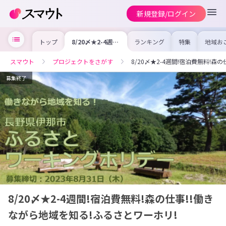
新規登録/ログイン
トップ
8/20〆★2-4週
ランキング
特集
地域お
間!宿泊費無料!森
の求人
の仕事!!働きなが
を集め
ら地域を知る!ふ
事内容
スマウト
プロジェクトをさがす
8/20〆★2-4週間!宿泊費無料!森
るさとワーホリ!
を比較
合った
けよう
募集終了
8/20〆★2-4週間!宿泊費無料!森の仕事!!働き
ながら地域を知る!ふるさとワーホリ!