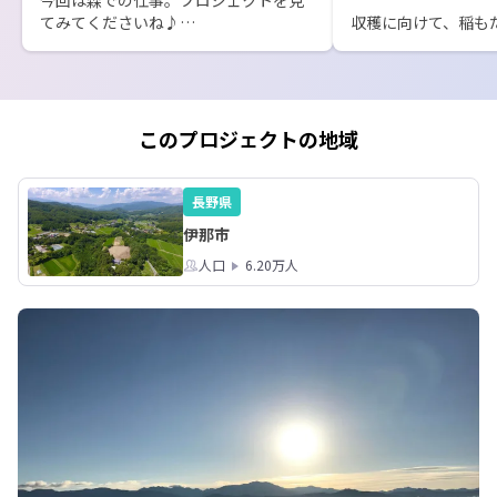
てみてくださいね♪

収穫に向けて、稲も
垂れてきましたー！
写真は、ついこの前、森でカモシカに
会えました！おとなしくて凛としてい
て、癒されました。森の日常、体験し
てみませんかませ？
このプロジェクトの地域
長野県
伊那市
人口
6.20万人