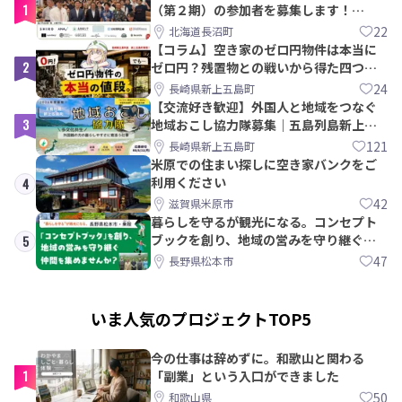
1
（第２期）の参加者を募集します！
【8/21〆】
22
北海道長沼町
【コラム】空き家のゼロ円物件は本当に
2
ゼロ円？残置物との戦いから得た四つの
教訓｜新上五島町
24
長崎県新上五島町
【交流好き歓迎】外国人と地域をつなぐ
3
地域おこし協力隊募集｜五島列島新上五
島町
121
長崎県新上五島町
米原での住まい探しに空き家バンクをご
利用ください
4
42
滋賀県米原市
暮らしを守るが観光になる。コンセプト
ブックを創り、地域の営みを守り継ぐ仲
5
間を集めませんか？
47
長野県松本市
いま人気のプロジェクトTOP5
今の仕事は辞めずに。和歌山と関わる
1
「副業」という入口ができました
50
和歌山県