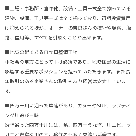
■工場・事務所・倉庫他、設備・工具一式全て揃っている

建物、設備、工具等一式は全て揃っており、初期投資費用
は抑えられるほか、オーナーの吉良さんの技術や顧客、販
路、信用等、すべてを引継ぐことが出来ます。
■地域の足である自動車整備工場

車社会の地方にとって車は必須であり、地域住民の生活に
影響する重要なポジションを担っていただきます。また長
年取引のある企業さんの取引もあり経営は安定していま
す。
■四万十川に沿った集落があり、カヌーやSUP、ラフティ
ング川遊び三昧

透き通った四万十川には、鮎、四万十うなぎ、川エビ、ツ
ガニと豊富な川の幸。移住者も多く交流も活発です。