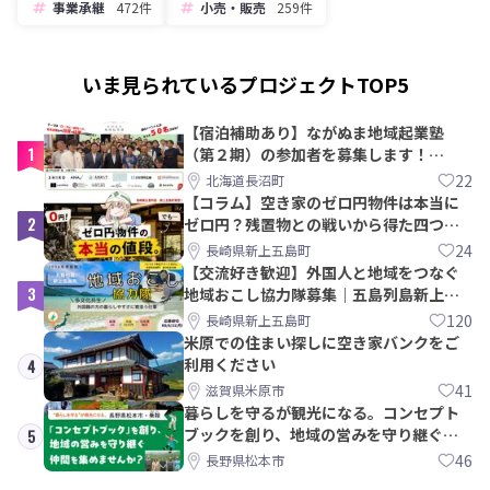
事業承継
472件
小売・販売
259件
いま見られているプロジェクトTOP5
【宿泊補助あり】ながぬま地域起業塾
1
（第２期）の参加者を募集します！
【8/21〆】
22
北海道長沼町
【コラム】空き家のゼロ円物件は本当に
2
ゼロ円？残置物との戦いから得た四つの
教訓｜新上五島町
24
長崎県新上五島町
【交流好き歓迎】外国人と地域をつなぐ
3
地域おこし協力隊募集｜五島列島新上五
島町
120
長崎県新上五島町
米原での住まい探しに空き家バンクをご
利用ください
4
41
滋賀県米原市
暮らしを守るが観光になる。コンセプト
ブックを創り、地域の営みを守り継ぐ仲
5
間を集めませんか？
46
長野県松本市