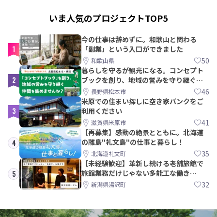
いま人気のプロジェクトTOP5
今の仕事は辞めずに。和歌山と関わる
1
「副業」という入口ができました
50
和歌山県
暮らしを守るが観光になる。コンセプト
2
ブックを創り、地域の営みを守り継ぐ仲
間を集めませんか？
46
長野県松本市
米原での住まい探しに空き家バンクをご
3
利用ください
41
滋賀県米原市
【再募集】感動の絶景とともに。北海道
の離島"礼文島"の仕事と暮らし！
4
35
北海道礼文町
【未経験歓迎】革新し続ける老舗旅館で
旅館業務だけじゃない多能工な働き
5
方。 株式会社いせん
32
新潟県湯沢町