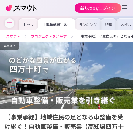
新規登録/ログイン
トップ
【事業承継】地域
ランキング
特集
地域お
住民の足となる車
の求人
整備を受け継ぐ！
を集め
自動車整備・販売
事内容
スマウト
プロジェクトをさがす
【事業承継】地域住民の足となる
業【高知県四万十
を比較
町】
合った
けよう
募集終了
【事業承継】地域住民の足となる車整備を受
け継ぐ！自動車整備・販売業【高知県四万十