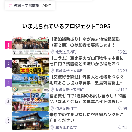
教育・学習支援
745件
いま見られているプロジェクトTOP5
【宿泊補助あり】ながぬま地域起業塾
1
（第２期）の参加者を募集します！
【8/21〆】
21
北海道長沼町
【コラム】空き家のゼロ円物件は本当に
2
ゼロ円？残置物との戦いから得た四つの
教訓｜新上五島町
23
長崎県新上五島町
【交流好き歓迎】外国人と地域をつなぐ
3
地域おこし協力隊募集｜五島列島新上五
島町
117
長崎県新上五島町
宿泊費ゼロで2週間のお試し暮らし！特産
品「なると金時」の農業バイト体験して
4
みませんか？
99
徳島県鳴門市
米原での住まい探しに空き家バンクをご
利用ください
5
41
滋賀県米原市