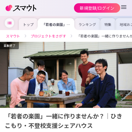
新規登録/ログイン
トップ
「若者の楽園」一
ランキング
特集
地域お
緒に作りません
の求人
か？｜ひきこも
を集め
り・不登校支援シ
事内容
スマウト
プロジェクトをさがす
「若者の楽園」一緒に作りません
ェアハウス
を比較
合った
けよう
募集終了
「若者の楽園」一緒に作りませんか？｜ひき
こもり・不登校支援シェアハウス