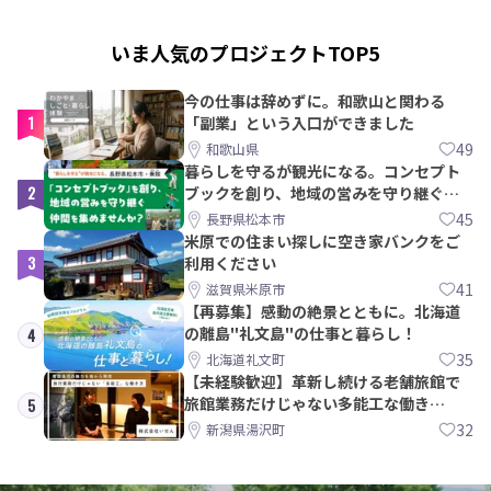
いま人気のプロジェクトTOP5
今の仕事は辞めずに。和歌山と関わる
1
「副業」という入口ができました
49
和歌山県
暮らしを守るが観光になる。コンセプト
2
ブックを創り、地域の営みを守り継ぐ仲
間を集めませんか？
45
長野県松本市
米原での住まい探しに空き家バンクをご
3
利用ください
41
滋賀県米原市
【再募集】感動の絶景とともに。北海道
の離島"礼文島"の仕事と暮らし！
4
35
北海道礼文町
【未経験歓迎】革新し続ける老舗旅館で
旅館業務だけじゃない多能工な働き
5
方。 株式会社いせん
32
新潟県湯沢町