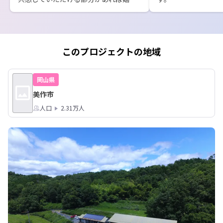
いです！

https://www.youtu
v=UEj3uuFlmrA

①「人おこしシェアハウス」で処方さ
れる魔法の薬とは？

ーーー

https://hito.sanson.asia/hikikomori-
聞いてみたいことな
このプロジェクトの地域
column01

にメッセージしてく
事　能登）
②「魔法の薬」は暴力息子もだまらせ
岡山県
る？！

美作市
https://hito.sanson.asia/hikikomori-
column02

人口
2.31万人
③「魔法の薬」を飲まにゃいけんの
は・・誰？

https://hito.sanson.asia/hikikomori-
column03

④勇者よ、ドラゴンを倒せ！（布の服
とこん棒で・・）

https://hito.sanson.asia/hikikomori-
column04
