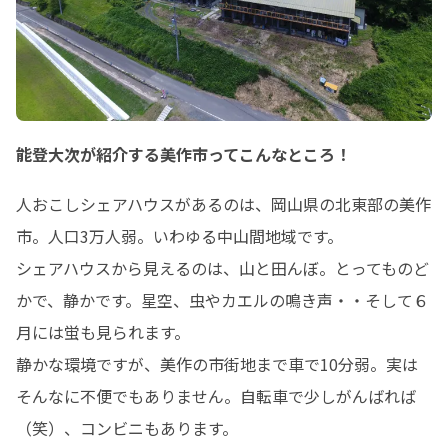
⑤卒業、旅立ち、そして伝説へ

https://hito.sanson.asia/hikikomori-
column05

⑥ラスボスの倒し方

https://hito.sanson.asia/hikikomori-
column06
能登大次が紹介する美作市ってこんなところ！
人おこしシェアハウスがあるのは、岡山県の北東部の美作
市。人口3万人弱。いわゆる中山間地域です。

シェアハウスから見えるのは、山と田んぼ。とってものど
かで、静かです。星空、虫やカエルの鳴き声・・そして６
月には蛍も見られます。

静かな環境ですが、美作の市街地まで車で10分弱。実は
そんなに不便でもありません。自転車で少しがんばれば
（笑）、コンビニもあります。