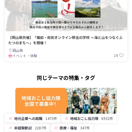
【岡山県共催】「備前・和気オンライン移住の学校 ～海と山をつなぐふ
たつのまち～」を開催！
岡山県
24
イベント・体験
同じテーマの特集・タグ
地元企業への就職
1475件
地域おこし協力隊
6932件
未経験歓迎
2287件
医療・福祉
347件