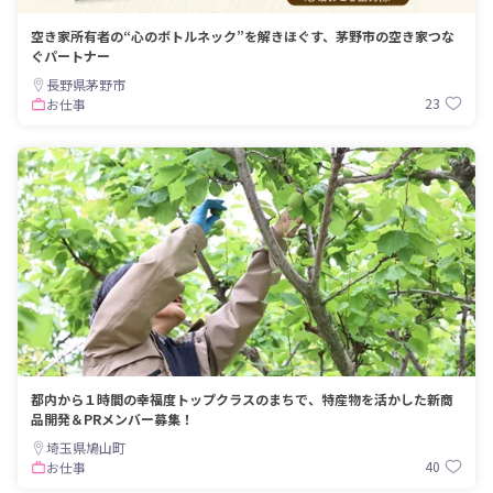
空き家所有者の“心のボトルネック”を解きほぐす、茅野市の空き家つな
ぐパートナー
長野県茅野市
23
お仕事
都内から１時間の幸福度トップクラスのまちで、特産物を活かした新商
品開発＆PRメンバー募集！
埼玉県鳩山町
40
お仕事