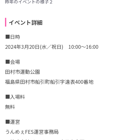
昨年のイベントの様子２
イベント詳細
■日時

2024年3月20日(水／祝日)　10:00～16:00
■会場

田村市運動公園

福島県田村市船引町船引字遠表400番地
■入場料

無料
■運営

うんめぇFES運営事務局
