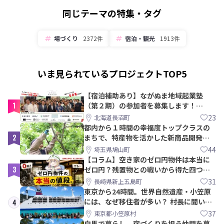
同じテーマの特集・タグ
場づくり
2372件
宿泊・観光
1913件
いま見られているプロジェクトTOP5
【宿泊補助あり】ながぬま地域起業塾
1
（第２期）の参加者を募集します！
【8/21〆】
23
北海道長沼町
都内から１時間の幸福度トップクラスの
2
まちで、特産物を活かした新商品開発＆
PRメンバー募集！
44
埼玉県鳩山町
【コラム】空き家のゼロ円物件は本当に
3
ゼロ円？残置物との戦いから得た四つの
教訓｜新上五島町
31
長崎県新上五島町
東京から24時間。世界自然遺産・小笠原
には、なぜ移住者が多い？ 村長に聞いて
4
みた
37
東京都小笠原村
白馬で暮らし、宿づくりを担う仲間を募