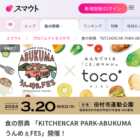
新規登録/ログイン
トップ
食の祭典
ランキング
特集
地域お
「KITCHENCAR
の求人
PARK-ABUKUMA
を集め
うんめぇFES」開
事内容
スマウト
プロジェクトをさがす
食の祭典 「KITCHENCAR PARK-
催！
を比較
合った
けよう
募集終了
食の祭典 「KITCHENCAR PARK-ABUKUMA
うんめぇFES」開催！