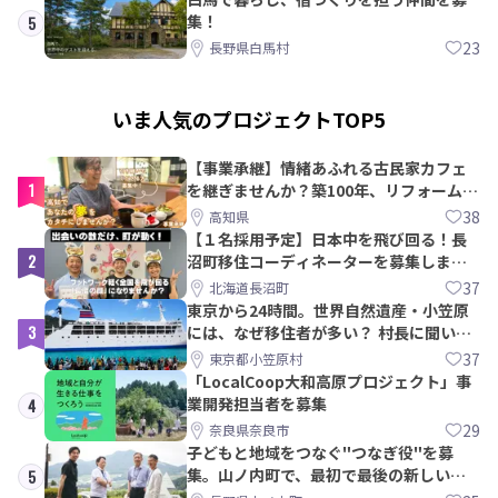
集！
5
23
長野県白馬村
いま人気のプロジェクトTOP5
【事業承継】情緒あふれる古民家カフェ
1
を継ぎませんか？築100年、リフォームか
ら約10年！
38
高知県
【１名採用予定】日本中を飛び回る！長
2
沼町移住コーディネーターを募集しま
す！
37
北海道長沼町
東京から24時間。世界自然遺産・小笠原
3
には、なぜ移住者が多い？ 村長に聞いて
みた
37
東京都小笠原村
「LocalCoop大和高原プロジェクト」事
業開発担当者を募集
4
29
奈良県奈良市
子どもと地域をつなぐ"つなぎ役"を募
集。山ノ内町で、最初で最後の新しい学
5
校づくりを一緒に