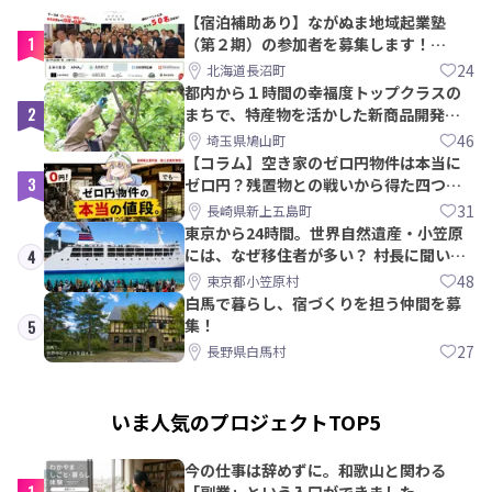
【宿泊補助あり】ながぬま地域起業塾
1
（第２期）の参加者を募集します！
【8/21〆】
24
北海道長沼町
都内から１時間の幸福度トップクラスの
2
まちで、特産物を活かした新商品開発＆
PRメンバー募集！
46
埼玉県鳩山町
【コラム】空き家のゼロ円物件は本当に
3
ゼロ円？残置物との戦いから得た四つの
教訓｜新上五島町
31
長崎県新上五島町
東京から24時間。世界自然遺産・小笠原
には、なぜ移住者が多い？ 村長に聞いて
4
みた
48
東京都小笠原村
白馬で暮らし、宿づくりを担う仲間を募
集！
5
27
長野県白馬村
いま人気のプロジェクトTOP5
今の仕事は辞めずに。和歌山と関わる
1
「副業」という入口ができました