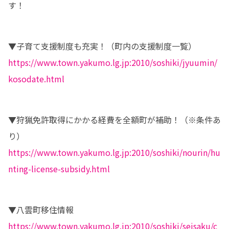
す！
https://www.town.yakumo.lg.jp:2010/soshiki/jyuumin/
kosodate.html
▼狩猟免許取得にかかる経費を全額町が補助！（※条件あ
https://www.town.yakumo.lg.jp:2010/soshiki/nourin/hu
nting-license-subsidy.html
https://www.town.yakumo.lg.jp:2010/soshiki/seisaku/c