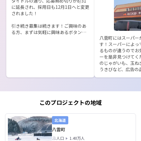
タイトルの通り、応募締め切りが8/31
に延長され、採用日も12月1日へと変更
されました！

引き続き募集は続きます！ご興味のあ
る方、まずは気軽に興味あるボタンを
八雲町にはスーパー
押してみてください(^^)
す！スーパーによっ
るものが違うのでお
ーを是非見つけてく
のじゃがいも、玉ね
うきびなど、広告の
いお値段にもなって
このプロジェクトの地域
北海道
八雲町
人口
1.40万人