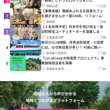
116
和歌山県
【事業承継】情緒あふれる古民家カフェ
2
を継ぎませんか？築100年、リフォームか
ら約10年！
68
高知県
【１名採用予定】日本中を飛び回る！長
3
沼町移住コーディネーターを募集しま
す！
48
北海道長沼町
東京から24時間。世界自然遺産・小笠原
には、なぜ移住者が多い？ 村長に聞いて
4
みた
48
東京都小笠原村
「LocalCoop大和高原プロジェクト」事
業開発担当者を募集
5
34
奈良県奈良市
地域の人から声がかかる
地域とつながるプラットフォーム