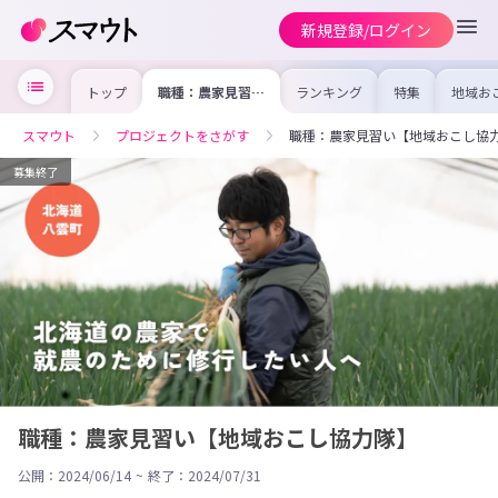
新規登録/ログイン
トップ
職種：農家見習い
ランキング
特集
地域お
【地域おこし協力
の求人
隊】
を集め
事内容
スマウト
プロジェクトをさがす
職種：農家見習い【地域おこし協
を比較
合った
けよう
募集終了
職種：農家見習い【地域おこし協力隊】
公開：2024/06/14
~
終了：2024/07/31