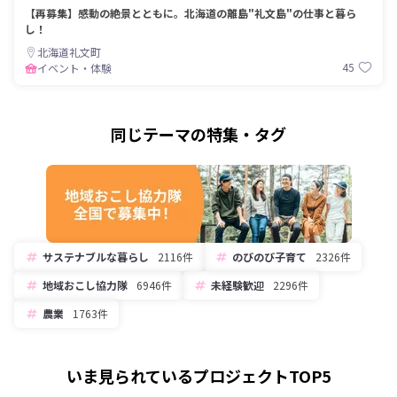
【再募集】感動の絶景とともに。北海道の離島"礼文島"の仕事と暮ら
し！
北海道礼文町
45
イベント・体験
同じテーマの特集・タグ
サステナブルな暮らし
2116件
のびのび子育て
2326件
地域おこし協力隊
6946件
未経験歓迎
2296件
農業
1763件
いま見られているプロジェクトTOP5