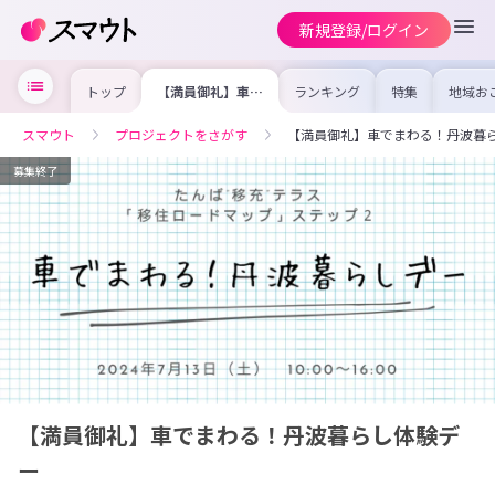
新規登録/ログイン
トップ
【満員御礼】車で
ランキング
特集
地域お
まわる！丹波暮ら
の求人
し体験デー
を集め
事内容
スマウト
プロジェクトをさがす
【満員御礼】車でまわる！丹波暮
を比較
合った
けよう
募集終了
【満員御礼】車でまわる！丹波暮らし体験デ
ー