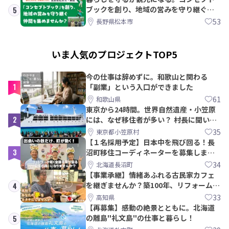
ブックを創り、地域の営みを守り継ぐ仲
5
間を集めませんか？
53
長野県松本市
いま人気のプロジェクトTOP5
今の仕事は辞めずに。和歌山と関わる
1
「副業」という入口ができました
61
和歌山県
東京から24時間。世界自然遺産・小笠原
2
には、なぜ移住者が多い？ 村長に聞いて
みた
35
東京都小笠原村
【１名採用予定】日本中を飛び回る！長
3
沼町移住コーディネーターを募集しま
す！
34
北海道長沼町
【事業承継】情緒あふれる古民家カフェ
を継ぎませんか？築100年、リフォームか
4
ら約10年！
33
高知県
【再募集】感動の絶景とともに。北海道
の離島"礼文島"の仕事と暮らし！
5