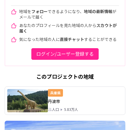
地域を
フォロー
できるようになり、
地域の最新情報
が
メールで届く
あなたのプロフィールを見た地域の人から
スカウトが
届く
気になった地域の人に
直接チャット
することができる
ログイン/ユーザー登録する
このプロジェクトの地域
兵庫県
丹波市
人口
5.83万人