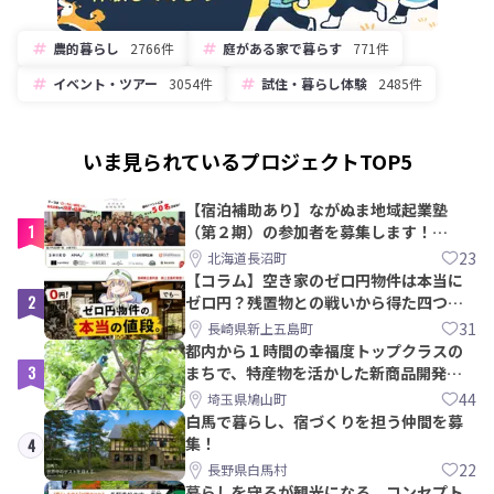
農的暮らし
2766件
庭がある家で暮らす
771件
イベント・ツアー
3054件
試住・暮らし体験
2485件
いま見られているプロジェクトTOP5
【宿泊補助あり】ながぬま地域起業塾
1
（第２期）の参加者を募集します！
【8/21〆】
23
北海道長沼町
【コラム】空き家のゼロ円物件は本当に
2
ゼロ円？残置物との戦いから得た四つの
教訓｜新上五島町
31
長崎県新上五島町
都内から１時間の幸福度トップクラスの
3
まちで、特産物を活かした新商品開発＆
PRメンバー募集！
44
埼玉県鳩山町
白馬で暮らし、宿づくりを担う仲間を募
集！
4
22
長野県白馬村
暮らしを守るが観光になる。コンセプト