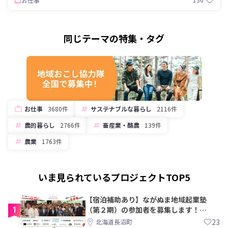
お仕事
同じテーマの特集・タグ
お仕事
3680件
サステナブルな暮らし
2116件
農的暮らし
2766件
畜産業・酪農
139件
農業
1763件
いま見られているプロジェクトTOP5
【宿泊補助あり】ながぬま地域起業塾
1
（第２期）の参加者を募集します！
【8/21〆】
23
北海道長沼町