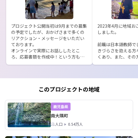
プロジェクト公開当初は9月までの募集
2023年4月に地域
の予定でしたが、おかげさまで多くの
しました。

リアクション・メッセージをいただい
ております。

前職は日本語教師で
オンラインで実際にお話ししたとこ
きづらさを抱える方
ろ、応募書類を作成中！という方もい
くあり、また、その
らっしゃいました。

的だったことから、
が埋もれてしまうこ
そこで、募集期間を11月いっぱいに延
願うようになりました
長することが決定しました！

日本語教育だけでな
このプロジェクトの地域
実際に訪れたことがないのでイメージ
ていきたいと考えて
が湧きにくい、自分の経験をどのよう
町協力隊募集のペー
に活動に活かせるか不安…。

いからなんでもでき
鹿児島県
そんな時は30分〜1時間のオンライン面
を見かけて、ワクワ
南大隅町
談も実施しております。

います。

人口
0.54万人
地域への移住は、まずは住民と話して
これから、外国人・
みるところから。

者・不登校の子ども