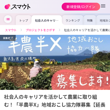
新規登録/ログイン
トップ
社会人のキャリア
ランキング
特集
地域お
を活かして農業に
の求人
取り組む！「半農
を集め
半X」地域おこし
事内容
スマウト
プロジェクトをさがす
社会人のキャリアを活かして農業
協力隊募集【延長
を比較
決定！】
合った
けよう
募集終了
社会人のキャリアを活かして農業に取り組
む！「半農半X」地域おこし協力隊募集【延長