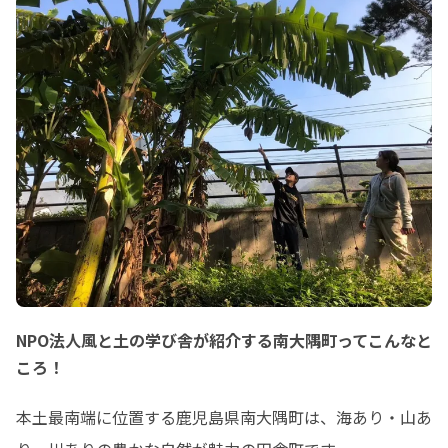
まずは「興味ある」「応募したい」の
ど、多様な方々が行
リアクションをいただき、お気軽にメ
お互いを知ることが
ッセージいただけると幸いです。
ぜ」な空間をつくり
す。

私の協力隊としての
るのは、NPO法人
す。

地元の農家さんと移
農家研修の受け入れ
団体ですが、私が「
がある！」「こんな
い！」と話すと、す
地域の方々とつないで
いただいたご縁に感
す。また、地域の方
NPO法人風と土の学び舎が紹介する南大隅町ってこんなと
れていただいて、本
ころ！
てよかった」と感じ
本土最南端に位置する鹿児島県南大隅町は、海あり・山あ