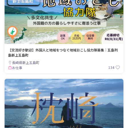
【交流好き歓迎】外国人と地域をつなぐ地域おこし協力隊募集｜五島列
島新上五島町
長崎県新上五島町
134
お仕事