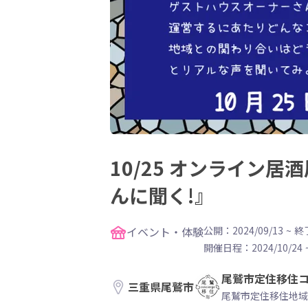
10/25 オンライン
んに聞く!』
イベント・体験
公開：2024/09/13
~
終了
開催日程：
2024/10/24
尾鷲市定住移住
三重県尾鷲市
尾鷲市定住移住地域