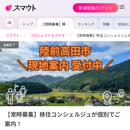
新規登録/ログイン
トップ
【常時募集】移住
ランキング
特集
地域お
コンシェルジュが
の求人
個別でご案内！
を集め
事内容
スマウト
プロジェクトをさがす
【常時募集】移住コンシェルジュ
を比較
合った
けよう
募集終了
【常時募集】移住コンシェルジュが個別でご
案内！