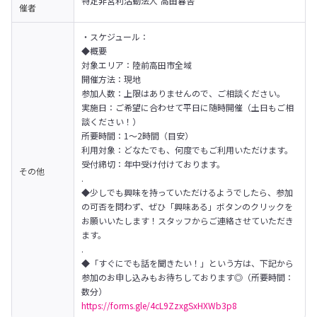
特定非営利活動法人 高田暮舎
催者
・スケジュール：

◆概要

対象エリア：陸前高田市全域

開催方法：現地

参加人数：上限はありませんので、ご相談ください。

実施日：ご希望に合わせて平日に随時開催（土日もご相
談ください！）

所要時間：1～2時間（目安）

利用対象：どなたでも、何度でもご利用いただけます。

受付締切：年中受け付けております。

その他
.

◆少しでも興味を持っていただけるようでしたら、参加
の可否を問わず、ぜひ「興味ある」ボタンのクリックを
お願いいたします！スタッフからご連絡させていただき
ます。

.

◆「すぐにでも話を聞きたい！」という方は、下記から
参加のお申し込みもお待ちしております◎（所要時間：
https://forms.gle/4cL9ZzxgSxHXWb3p8