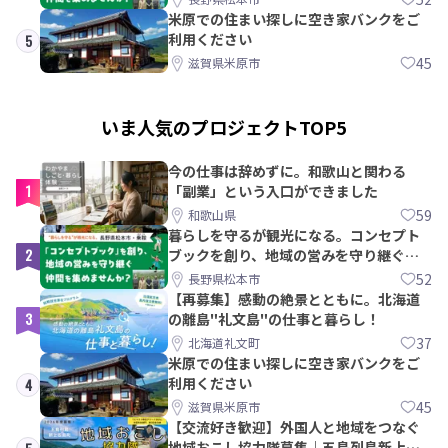
米原での住まい探しに空き家バンクをご
利用ください
5
45
滋賀県米原市
いま人気のプロジェクトTOP5
今の仕事は辞めずに。和歌山と関わる
1
「副業」という入口ができました
59
和歌山県
暮らしを守るが観光になる。コンセプト
2
ブックを創り、地域の営みを守り継ぐ仲
間を集めませんか？
52
長野県松本市
【再募集】感動の絶景とともに。北海道
3
の離島"礼文島"の仕事と暮らし！
37
北海道礼文町
米原での住まい探しに空き家バンクをご
利用ください
4
45
滋賀県米原市
【交流好き歓迎】外国人と地域をつなぐ
地域おこし協力隊募集｜五島列島新上五