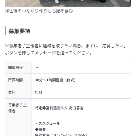
移住後のつながり作りも心配不要◎
募集要項
※募集者 / 主催者に連絡を取りたい場合、まずは「応募したい」
ボタンを押してメッセージを送ってください。
開催日程
 〜 
所要時間
30分～1時間程度（目安）
費用
無料
募集者 / 主
特定非営利活動法人 高田暮舎
催者
・スケジュール：

◆概要

開催方法：オンライン（ZOOM）
