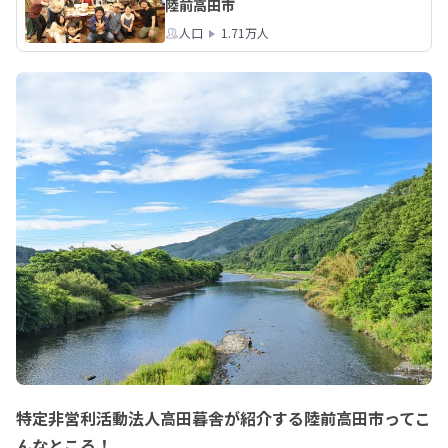
陸前高田市
人口
1.71万人
特定非営利活動法人高田暮舎が紹介する陸前高田市ってこ
んなところ！