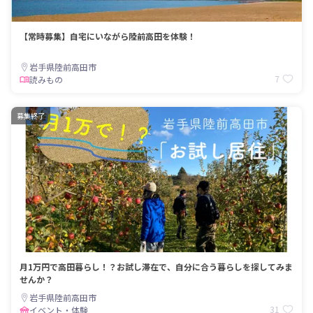
【常時募集】自宅にいながら陸前高田を体験！
岩手県陸前高田市
7
読みもの
募集終了
月1万円で高田暮らし！？お試し滞在で、自分に合う暮らしを探してみま
せんか？
岩手県陸前高田市
31
イベント・体験