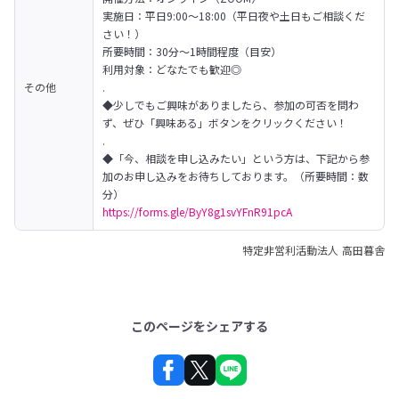
実施日：平日9:00～18:00（平日夜や土日もご相談くだ
さい！）

所要時間：30分～1時間程度（目安）

利用対象：どなたでも歓迎◎

その他
.

◆少しでもご興味がありましたら、参加の可否を問わ
ず、ぜひ「興味ある」ボタンをクリックください！

.

◆「今、相談を申し込みたい」という方は、下記から参
加のお申し込みをお待ちしております。（所要時間：数
https://forms.gle/ByY8g1svYFnR91pcA
特定非営利活動法人 高田暮舎
このページをシェアする