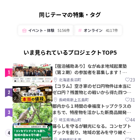
同じテーマの特集・タグ
イベント・体験
5156件
オンライン
4117件
いま見られているプロジェクトTOP5
【宿泊補助あり】ながぬま地域起業塾
1
（第２期）の参加者を募集します！
【8/21〆】
23
北海道長沼町
【コラム】空き家のゼロ円物件は本当に
2
ゼロ円？残置物との戦いから得た四つの
教訓｜新上五島町
31
長崎県新上五島町
都内から１時間の幸福度トップクラスの
3
まちで、特産物を活かした新商品開発＆
PRメンバー募集！
44
埼玉県鳩山町
暮らしを守るが観光になる。コンセプト
ブックを創り、地域の営みを守り継ぐ仲
4
間を集めませんか？
52
長野県松本市