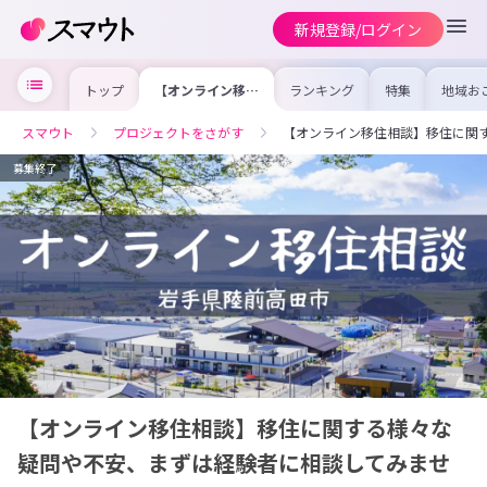
新規登録/ログイン
トップ
【オンライン移住
ランキング
特集
地域お
相談】移住に関す
の求人
る様々な疑問や不
を集め
安、まずは経験者
事内容
スマウト
プロジェクトをさがす
【オンライン移住相談】移住に関
に相談してみませ
を比較
んか？？
合った
けよう
募集終了
【オンライン移住相談】移住に関する様々な
疑問や不安、まずは経験者に相談してみませ