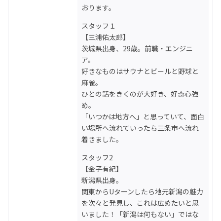
おります。
スタッフ１

【三浦佑太郎】

茨城県出身、29歳。前職・エンジニ
ア。

好きなものはサウナとビールと野球と
麻雀。

ひとの話をきくのが大好き、好奇心強
め。

「いつかは地方へ」と思っていて、面白
い場所へ流れていったら三条市へ流れ
着きました。
スタッフ2

【金子有紀】

新潟県出身。

関東からUターンしたら地元新潟の魅力
を次々と発見し、これは広めたいと思
いました！「新潟は何もない」ではな