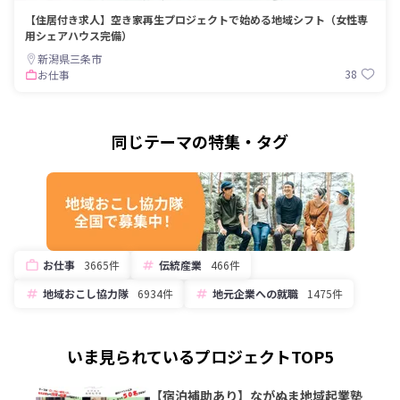
【住居付き求人】空き家再生プロジェクトで始める地域シフト（女性専
用シェアハウス完備）
新潟県三条市
38
お仕事
同じテーマの特集・タグ
お仕事
3665件
伝統産業
466件
地域おこし協力隊
6934件
地元企業への就職
1475件
いま見られているプロジェクトTOP5
【宿泊補助あり】ながぬま地域起業塾