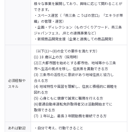
様々な事業を展開しており、興味に応じて関わることが
できます。

・スペース運営（「燕三条 こうばの窓口」「エキラボ帯
織」の管理・運営）

・企画・ディレクション（ものづくりアワード、燕三条
ジャパンフェス、JRとの連携事業など）

・新規商品開発支援（企業と連携しての商品開発）
（以下(1)～(8)の全ての要件を満たす方）

(1) 18 歳以上の方（採用時）

(2)三大都市圏を始めとする都市他、地域等から三条

市へ生活の拠点を移し、住民票を異動できる方

(3) 三条市の活性化に意欲があり地域住民と協力し

必須経験や
合える方

スキル
(4) 地域特性や風習を理解し、住民と積極的に親睦を

図れる方

(5) 心身ともに健康で誠実に職務を行える方

(6)普通自動車運転免許取得者又は活動開始までに

取得できる方

(7) １年以上、最長３年間勤務を継続できる方
あれば歓迎
・自分で考え、行動できること
