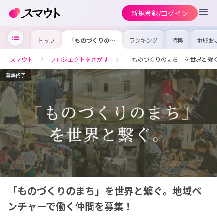
新規登録/ログイン
トップ
「ものづくりのま
ランキング
特集
地域お
ち」を世界と繋
の求人
ぐ。地域ベンチャ
を集め
ーで働く仲間を募
事内容
スマウト
プロジェクトをさがす
「ものづくりのまち」を世界と繋
集！
を比較
合った
けよう
募集終了
「ものづくりのまち」を世界と繋ぐ。地域ベ
ンチャーで働く仲間を募集！