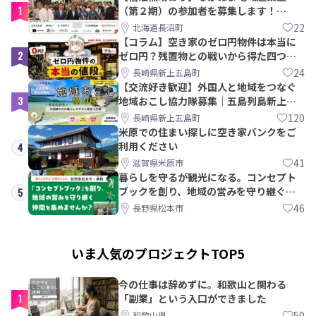
1
（第２期）の参加者を募集します！
【8/21〆】
22
北海道長沼町
【コラム】空き家のゼロ円物件は本当に
2
ゼロ円？残置物との戦いから得た四つの
教訓｜新上五島町
24
長崎県新上五島町
【交流好き歓迎】外国人と地域をつなぐ
3
地域おこし協力隊募集｜五島列島新上五
島町
120
長崎県新上五島町
米原での住まい探しに空き家バンクをご
利用ください
4
41
滋賀県米原市
暮らしを守るが観光になる。コンセプト
ブックを創り、地域の営みを守り継ぐ仲
5
間を集めませんか？
46
長野県松本市
いま人気のプロジェクトTOP5
今の仕事は辞めずに。和歌山と関わる
1
「副業」という入口ができました
50
和歌山県