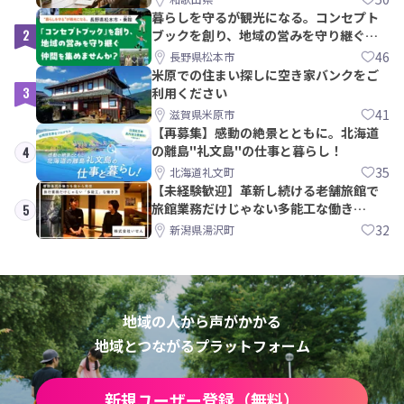
暮らしを守るが観光になる。コンセプト
2
ブックを創り、地域の営みを守り継ぐ仲
間を集めませんか？
46
長野県松本市
米原での住まい探しに空き家バンクをご
3
利用ください
41
滋賀県米原市
【再募集】感動の絶景とともに。北海道
の離島"礼文島"の仕事と暮らし！
4
35
北海道礼文町
【未経験歓迎】革新し続ける老舗旅館で
旅館業務だけじゃない多能工な働き
5
方。 株式会社いせん
32
新潟県湯沢町
地域の人から声がかかる
地域とつながるプラットフォーム
新規ユーザー登録（無料）