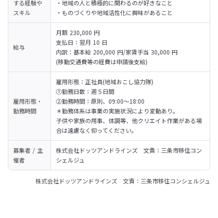
する経験や
・地域の人と積極的に関わるのが好きなこと

スキル
・ものづくりや地域活性化に興味があること
月額 230,000 円

支払日：翌月 10 日

給与
内訳：基本給 200,000 円/家賃手当 30,000 円

(移動交通費等の経費は申請後支給)
雇用形態：正社員(地域おこし協力隊)

①勤務日数：週５日間

雇用形態・
②勤務時間：原則、09:00～18:00
勤務時間
＊勤務体系は事業の実施状況により変動あり。

子供や家族の用事、体調等、他クリエイト作業がある場
合は遠慮なく仰ってください。
募集者 / 主
株式会社ドッツアンドラインズ　文責：三条市移住コン
催者
シェルジュ
株式会社ドッツアンドラインズ 文責：三条市移住コンシェルジュ