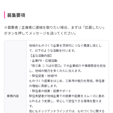
募集要項
※募集者 / 主催者に連絡を取りたい場合、まずは「応募したい」
ボタンを押してメッセージを送ってください。
地域のものづくり企業を次世代につなぐ橋渡し役とし
て、以下のような活動を行います。
【主な活動内容】

・企業PR・広報活動

「燕三条 こうばの窓口」での企業紹介や情報発信を担当
し、地域の魅力を多くの人に伝えます。
・移住促進・地域PR

ものづくり産業をはじめ、三条市の魅力を発信。移住者
の増加に貢献します。
・移住者の就業・起業サポート

業務内容
移住希望者が地域企業での就業や起業をスムーズに進め
られるよう支援し、安心して定住できる環境を整えま
す。
他にもドッツアンドラインズでは、ものづくりに関する