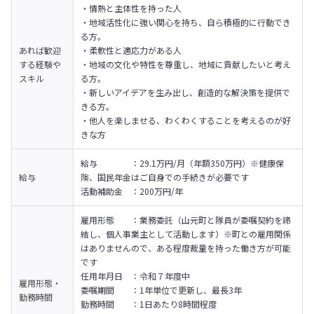
・情熱と主体性を持った人

・地域活性化に強い関心を持ち、自ら積極的に行動でき
る方。

あれば歓迎
・柔軟性と適応力がある人

する経験や
・地域の文化や特性を尊重し、地域に貢献したいと考え
スキル
る方。

・新しいアイデアを生み出し、創造的な解決策を提供で
きる方。

・他人を楽しませる、わくわくすることを考えるのが好
きな方
給与　　　　：29.1万円/月（年額350万円）※健康保
給与
険、国民年金はご自身での手続きが必要です

活動補助金　：200万円/年
雇用形態　　：業務委託（山元町と隊員が委嘱契約を締
結し、個人事業主として活動します）※町との雇用関係
はありませんので、ある程度裁量を持った働き方が可能
です

任用年月日　：令和７年度中

雇用形態・
委嘱期間　　：1年単位で更新し、最長3年

勤務時間
勤務時間　　：1日あたり8時間程度
