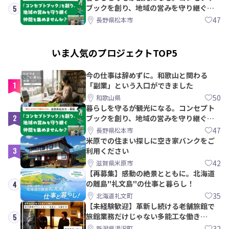
ブックを創り、地域の営みを守り継ぐ仲
5
間を集めませんか？
47
長野県松本市
いま人気のプロジェクトTOP5
今の仕事は辞めずに。和歌山と関わる
1
「副業」という入口ができました
50
和歌山県
暮らしを守るが観光になる。コンセプト
2
ブックを創り、地域の営みを守り継ぐ仲
間を集めませんか？
47
長野県松本市
米原での住まい探しに空き家バンクをご
3
利用ください
42
滋賀県米原市
【再募集】感動の絶景とともに。北海道
の離島"礼文島"の仕事と暮らし！
4
35
北海道礼文町
【未経験歓迎】革新し続ける老舗旅館で
旅館業務だけじゃない多能工な働き
5
方。 株式会社いせん
32
新潟県湯沢町