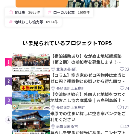
お仕事
3665件
ローカル起業
1699件
地域おこし協力隊
6934件
いま見られているプロジェクトTOP5
【宿泊補助あり】ながぬま地域起業塾
1
（第２期）の参加者を募集します！
【8/21〆】
22
北海道長沼町
【コラム】空き家のゼロ円物件は本当に
2
ゼロ円？残置物との戦いから得た四つの
教訓｜新上五島町
24
長崎県新上五島町
【交流好き歓迎】外国人と地域をつなぐ
3
地域おこし協力隊募集｜五島列島新上五
島町
121
長崎県新上五島町
米原での住まい探しに空き家バンクをご
利用ください
4
42
滋賀県米原市
暮らしを守るが観光になる。コンセプト