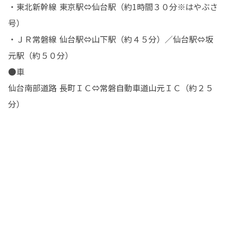
・東北新幹線 東京駅⇔仙台駅（約1時間３０分※はやぶさ
号）

・ＪＲ常磐線 仙台駅⇔山下駅（約４５分）／仙台駅⇔坂
元駅（約５０分）

●車

仙台南部道路 長町ＩＣ⇔常磐自動車道山元ＩＣ（約２５
分）