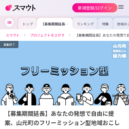
新規登録/ログイン
トップ
【募集期間延長】
ランキング
特集
地域お
あなたの発想で自
の求人
由に提案、山元町
を集め
のフリーミッショ
事内容
スマウト
プロジェクトをさがす
【募集期間延長】あなたの発想で
ン型地域おこし協
を比較
力隊！
合った
けよう
募集終了
【募集期間延長】あなたの発想で自由に提
案、山元町のフリーミッション型地域おこし