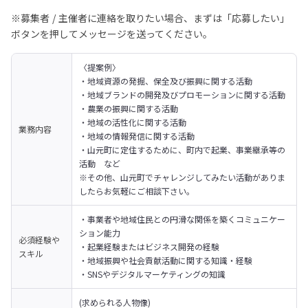
※募集者 / 主催者に連絡を取りたい場合、まずは「応募したい」
ボタンを押してメッセージを送ってください。
〈提案例〉

・地域資源の発掘、保全及び振興に関する活動

・地域ブランドの開発及びプロモーションに関する活動

・農業の振興に関する活動

・地域の活性化に関する活動

業務内容
・地域の情報発信に関する活動

・山元町に定住するために、町内で起業、事業継承等の
活動　など

※その他、山元町でチャレンジしてみたい活動がありま
したらお気軽にご相談下さい。
・事業者や地域住民との円滑な関係を築くコミュニケー
ション能力

必須経験や
・起業経験またはビジネス開発の経験

スキル
・地域振興や社会貢献活動に関する知識・経験

・SNSやデジタルマーケティングの知識
(求められる人物像)
