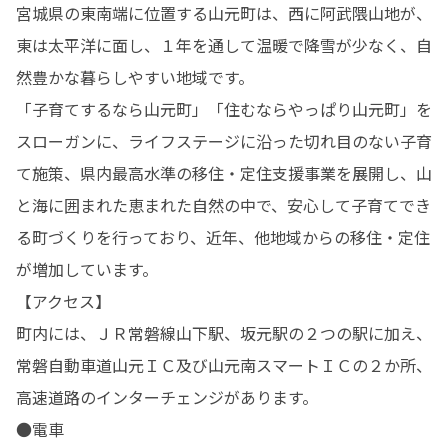
宮城県の東南端に位置する山元町は、西に阿武隈山地が、
東は太平洋に面し、１年を通して温暖で降雪が少なく、自
然豊かな暮らしやすい地域です。

「子育てするなら山元町」「住むならやっぱり山元町」を
スローガンに、ライフステージに沿った切れ目のない子育
て施策、県内最高水準の移住・定住支援事業を展開し、山
と海に囲まれた恵まれた自然の中で、安心して子育てでき
る町づくりを行っており、近年、他地域からの移住・定住
が増加しています。

【アクセス】

町内には、ＪＲ常磐線山下駅、坂元駅の２つの駅に加え、
常磐自動車道山元ＩＣ及び山元南スマートＩＣの２か所、
高速道路のインターチェンジがあります。

●電車
