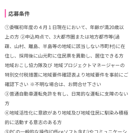
応募条件
①委嘱初年度の４月１日現在において、年齢が満20歳以
上の方 ②申込時点で、3大都市圏または地方都市等(過
疎、山村、離島、半島等の地域に該当しない市町村)に在
住し、採用後に山元町に住⺠票を異動し、居住できる方 
地域おこし協力隊及び 地域プロジェクトマネージャーの 
特別交付税措置に地域要件確認表より地域要件を事前にご
確認下さい ※不明な場合は、お問合せ下さい

③普通自動車運転免許を有し、日常的な運転に支障のない
方

④地域活性化に意欲があり地域及び地域住民に馴染み積極
的に活動する意志のある方

⑤PCの一般的な操作(Officeソフト含む)やコミュニケーシ