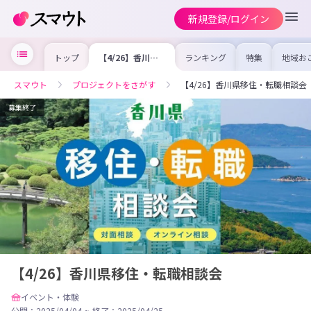
新規登録/ログイン
トップ
【4/26】香川県
ランキング
特集
地域お
移住・転職相談会
の求人
を集め
事内容
スマウト
プロジェクトをさがす
【4/26】香川県移住・転職相談会
を比較
合った
けよう
募集終了
【4/26】香川県移住・転職相談会
イベント・体験
公開：2025/04/04
~
終了：2025/04/25