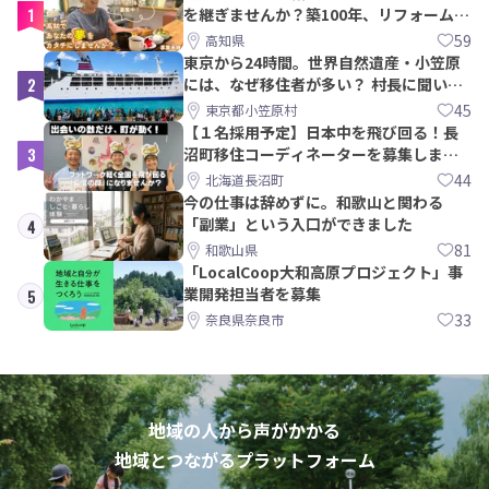
1
を継ぎませんか？築100年、リフォームか
ら約10年！
59
高知県
東京から24時間。世界自然遺産・小笠原
2
には、なぜ移住者が多い？ 村長に聞いて
みた
45
東京都小笠原村
【１名採用予定】日本中を飛び回る！長
3
沼町移住コーディネーターを募集しま
す！
44
北海道長沼町
今の仕事は辞めずに。和歌山と関わる
「副業」という入口ができました
4
81
和歌山県
「LocalCoop大和高原プロジェクト」事
業開発担当者を募集
5
33
奈良県奈良市
地域の人から声がかかる
地域とつながるプラットフォーム