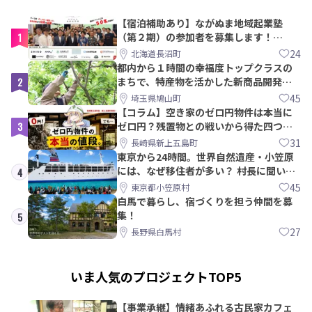
【宿泊補助あり】ながぬま地域起業塾
1
（第２期）の参加者を募集します！
【8/21〆】
24
北海道長沼町
都内から１時間の幸福度トップクラスの
2
まちで、特産物を活かした新商品開発＆
PRメンバー募集！
45
埼玉県鳩山町
【コラム】空き家のゼロ円物件は本当に
3
ゼロ円？残置物との戦いから得た四つの
教訓｜新上五島町
31
長崎県新上五島町
東京から24時間。世界自然遺産・小笠原
には、なぜ移住者が多い？ 村長に聞いて
4
みた
45
東京都小笠原村
白馬で暮らし、宿づくりを担う仲間を募
集！
5
27
長野県白馬村
いま人気のプロジェクトTOP5
【事業承継】情緒あふれる古民家カフェ