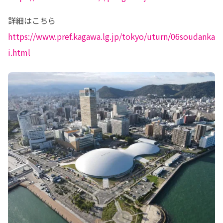
https://www.pref.kagawa.lg.jp/tokyo/uturn/06soudanka
i.html