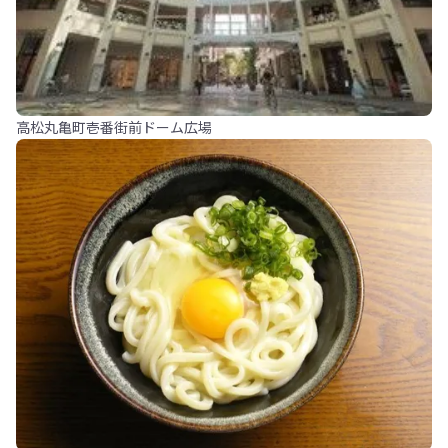
高松丸亀町壱番街前ドーム広場