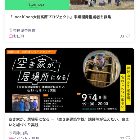
「LocalCoop大和高原プロジェクト」事業開発担当者を募集
奈良県奈良市
33
お仕事
空き家が、居場所になる ―『空き家建築学校』講師陣が伝えたい、住ま
いと場づくり実践―
和歌山県
27
イベント・体験