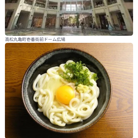
高松丸亀町壱番街前ドーム広場