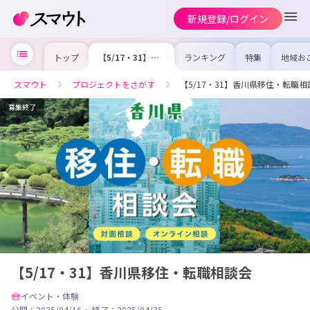
新規登録/ログイン
トップ
【5/17・31】香
ランキング
特集
地域お
川県移住・転職相
の求人
談会
を集め
事内容
スマウト
プロジェクトをさがす
【5/17・31】香川県移住・転職相
を比較
合った
けよう
募集終了
【5/17・31】香川県移住・転職相談会
イベント・体験
公開：2025/04/16
~
終了：2025/04/25