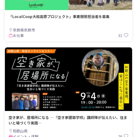
「LocalCoop大和高原プロジェクト」事業開発担当者を募集
奈良県奈良市
31
お仕事
空き家が、居場所になる ―『空き家建築学校』講師陣が伝えたい、住ま
いと場づくり実践―
和歌山県
26
イベント・体験