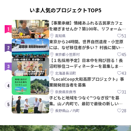
いま人気のプロジェクトTOP5
【事業承継】情緒あふれる古民家カフェ
1
を継ぎませんか？築100年、リフォームか
ら約10年！
51
高知県
東京から24時間。世界自然遺産・小笠原
2
には、なぜ移住者が多い？ 村長に聞いて
みた
45
東京都小笠原村
【１名採用予定】日本中を飛び回る！長
3
沼町移住コーディネーターを募集しま
す！
43
北海道長沼町
「LocalCoop大和高原プロジェクト」事
業開発担当者を募集
4
31
奈良県奈良市
子どもと地域をつなぐ"つなぎ役"を募
集。山ノ内町で、最初で最後の新しい学
5
校づくりを一緒に
28
長野県山ノ内町