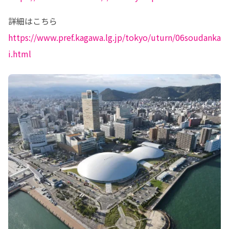
https://www.pref.kagawa.lg.jp/tokyo/uturn/06soudanka
i.html