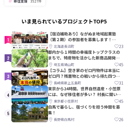
移住支援
3527件
いま見られているプロジェクトTOP5
【宿泊補助あり】ながぬま地域起業塾
1
（第２期）の参加者を募集します！
【8/21〆】
23
北海道長沼町
都内から１時間の幸福度トップクラスの
2
まちで、特産物を活かした新商品開発＆
PRメンバー募集！
45
埼玉県鳩山町
【コラム】空き家のゼロ円物件は本当に
3
ゼロ円？残置物との戦いから得た四つの
教訓｜新上五島町
31
長崎県新上五島町
東京から24時間。世界自然遺産・小笠原
には、なぜ移住者が多い？ 村長に聞いて
4
みた
45
東京都小笠原村
白馬で暮らし、宿づくりを担う仲間を募
集！
5
26
長野県白馬村