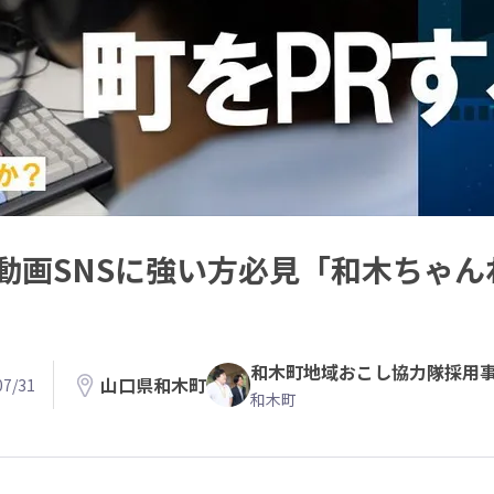
動画SNSに強い方必見「和木ちゃん
和木町地域おこし協力隊採用
山口県和木町
7/31
和木町