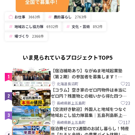
お仕事
3663件
農的暮らし
2763件
地域おこし協力隊
6932件
文化・芸術
892件
場づくり
2366件
いま見られているプロジェクトTOP5
【宿泊補助あり】ながぬま地域起業塾
1
（第２期）の参加者を募集します！
【8/21〆】
21
北海道長沼町
【コラム】空き家のゼロ円物件は本当に
2
ゼロ円？残置物との戦いから得た四つの
教訓｜新上五島町
23
長崎県新上五島町
【交流好き歓迎】外国人と地域をつなぐ
3
地域おこし協力隊募集｜五島列島新上五
島町
117
長崎県新上五島町
宿泊費ゼロで2週間のお試し暮らし！特産
品「なると金時」の農業バイト体験して
4