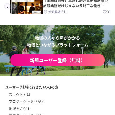
【未経験歓迎】革新し続ける老舗旅館で
旅館業務だけじゃない多能工な働き
5
方。 株式会社いせん
31
新潟県湯沢町
地域の人から声がかかる
地域とつながるプラットフォーム
新規ユーザー登録（無料）
ユーザー(地域に行きたい人)の方
スマウトとは
プロジェクトをさがす
地域をさがす