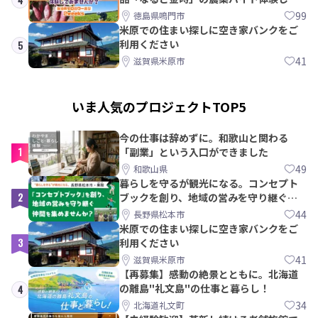
みませんか？
99
徳島県鳴門市
米原での住まい探しに空き家バンクをご
利用ください
5
41
滋賀県米原市
いま人気のプロジェクトTOP5
今の仕事は辞めずに。和歌山と関わる
1
「副業」という入口ができました
49
和歌山県
暮らしを守るが観光になる。コンセプト
2
ブックを創り、地域の営みを守り継ぐ仲
間を集めませんか？
44
長野県松本市
米原での住まい探しに空き家バンクをご
3
利用ください
41
滋賀県米原市
【再募集】感動の絶景とともに。北海道
の離島"礼文島"の仕事と暮らし！
4
34
北海道礼文町