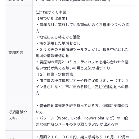
(1)地域づくり事業

【賑わい創出事業】

・毎年３月に実施している南砺いのくち椿まつりへの協
力

・地域にある椿を守る活動

・椿を活用した地域おこし

・ＳＮＳ等の各種情報ツールを活かし、椿を中心とした
業務内容
地域の情報発信活動

・農産物の直売とコミュニティカフェを組み合わせた幅
広い世代が集える憩いの場と交流の場づくり

（２）移住・定住業務

・市主催の移住体験ツアーや移住促進セミナー（オンラ
イン含む）など、市が認める移住・定住促進活動への協
力
・普通自動車運転免許を持っている方。運転に支障のな
必須経験や
い方

スキル
・パソコン（Word、Excel、PowerPoint など）の一般
的な操作及びメールのやり取りやSNS が出来る方
・月額２１０，０００円、期末手当あり（６月、12月の