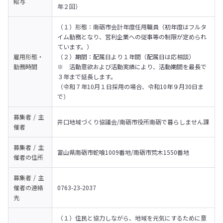
給与
年２回）
（１）形態：南砺市会計年度任用職員（初年度はフルタ
イム勤務となり、営利企業への従事等の制限が定められ
ています。） 

雇用形態・
（２）期間：配属日より１年間（配属日は応相談）

勤務時間
※　活動意欲および活動実績により、活動期間を最長で
３年まで延長します。

（令和７年10月１日採用の場合、令和10年９月30日ま
で）
募集者 / 主
井口地域づくり協議会/南砺市役所南砺で暮らしません課
催者
募集者 / 主
富山県南砺市蛇喰1009番地/南砺市荒木1550番地
催者の
住所
募集者 / 主
催者の
連絡
0763-23-2037
先
（１）住民と協力しながら、地域を元気にするために意