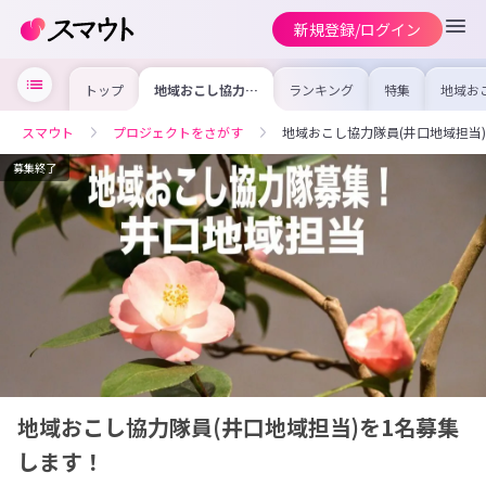
新規登録/ログイン
トップ
地域おこし協力隊
ランキング
特集
地域お
員(井口地域担当)
の求人
を1名募集しま
を集め
す！
事内容
スマウト
プロジェクトをさがす
地域おこし協力隊員(井口地域担当
を比較
合った
けよう
募集終了
地域おこし協力隊員(井口地域担当)を1名募集
します！