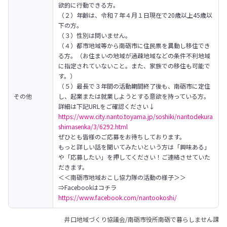
欲的に行動できる方。

（２）年齢は、令和７年４月１日現在で20歳以上45歳以
下の方。

（３）性別は問いません。

（４）都市地域等から南砺市に住民票を異動し移住でき
る方。（お住まいの地域が過疎地域などの条件不利地域
に指定されていないこと。また、家族での移住も可能で
す。）

（５）最長で３年間の活動期間終了後も、南砺市に定住
その他
し、起業または就業しようとする意欲を持っている方。
https://www.city.nanto.toyama.jp/soshiki/nantodekura
shimasenka/3/6292.html
ぜひとも皆様のご応募をお待ちしております。

もっと詳しい話を聞いてみたいという方は「興味ある」
や「応募したい」を押してください！ご連絡させていた
だきます。

＜＜南砺市地域おこし協力隊の活動の様子＞＞

⇒Facebookはコチラ　
https://www.facebook.com/nantookoshi/
井口地域づくり協議会/南砺市役所南砺で暮らしません課