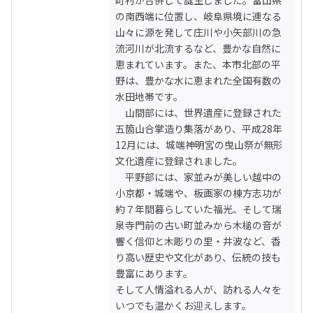
の南西端に位置し、岐阜県境に連なる
山々に源を発して庄川や小矢部川の急
流河川が北流するなど、豊かな自然に
恵まれています。また、本市北部の平
野は、豊かな水に恵まれた全国有数の
水田地帯です。

　山間部には、世界遺産に登録された
五箇山合掌造り集落があり、平成28年
12月には、城端神明宮の曳山祭が無形
文化遺産に登録されました。

　平野部には、家並みが美しい越中の
小京都・城端や、板画家の棟方志功が
約７年間暮らしていた福光、そして瑞
泉寺門前の古い町並みから木槌の音が
響く信仰と木彫りの里・井波など、香
り高い歴史や文化があり、伝統の技も
豊富にあります。

そして人情溢れる人が、訪れる人々を
いつでも温かくお迎えします。