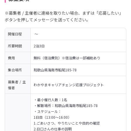
※募集者 / 主催者に連絡を取りたい場合、まずは「応募したい」
ボタンを押してメッセージを送ってください。
開催日程
 〜 
所要時間
2泊3日
費用
無料（宿泊費別）※宿泊費は一部補助あり
集合場所
和歌山県海南市船尾185-78
募集者 / 主
わかやまキャリアチェンジ応援プロジェクト
催者
・最小催行人数：1名

・解散場所：和歌山県海南市船尾185-78

・スケジュール：

1日目（13:00～16:00）

1.ごあいさつ、やりたいことや目的の確認

2.日口さんの仕事の説明
