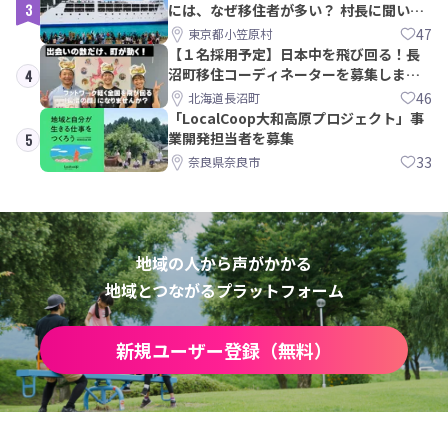
3
には、なぜ移住者が多い？ 村長に聞いて
みた
47
東京都小笠原村
【１名採用予定】日本中を飛び回る！長
沼町移住コーディネーターを募集しま
4
す！
46
北海道長沼町
「LocalCoop大和高原プロジェクト」事
業開発担当者を募集
5
33
奈良県奈良市
地域の人から声がかかる
地域とつながるプラットフォーム
新規ユーザー登録（無料）