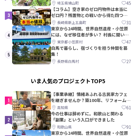
PRメンバー募集！
45
埼玉県鳩山町
【コラム】空き家のゼロ円物件は本当に
3
ゼロ円？残置物との戦いから得た四つの
教訓｜新上五島町
31
長崎県新上五島町
東京から24時間。世界自然遺産・小笠原
には、なぜ移住者が多い？ 村長に聞いて
4
みた
47
東京都小笠原村
白馬で暮らし、宿づくりを担う仲間を募
集！
5
27
長野県白馬村
いま人気のプロジェクトTOP5
【事業承継】情緒あふれる古民家カフェ
1
を継ぎませんか？築100年、リフォームか
ら約10年！
61
高知県
今の仕事は辞めずに。和歌山と関わる
2
「副業」という入口ができました
91
和歌山県
東京から24時間。世界自然遺産・小笠原