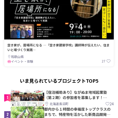
空き家が、居場所になる ―『空き家建築学校』講師陣が伝えたい、住ま
いと場づくり実践―
和歌山県
27
イベント・体験
いま見られているプロジェクトTOP5
【宿泊補助あり】ながぬま地域起業塾
1
（第２期）の参加者を募集します！
【8/21〆】
24
北海道長沼町
都内から１時間の幸福度トップクラスの
2
まちで、特産物を活かした新商品開発＆