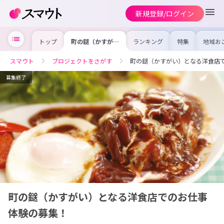
新規登録/ログイン
トップ
町の鎹（かすが
ランキング
特集
地域お
い）となる洋食店
の求人
でのお仕事体験の
を集め
募集！
事内容
スマウト
プロジェクトをさがす
町の鎹（かすがい）となる洋食店
を比較
合った
けよう
募集終了
町の鎹（かすがい）となる洋食店でのお仕事
体験の募集！