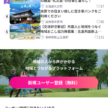
3
の離島"礼文島"の仕事と暮らし！
37
北海道礼文町
米原での住まい探しに空き家バンクをご
利用ください
4
45
滋賀県米原市
【交流好き歓迎】外国人と地域をつなぐ
地域おこし協力隊募集｜五島列島新上五
5
島町
131
長崎県新上五島町
地域の人から声がかかる
地域とつながるプラットフォーム
新規ユーザー登録（無料）
ユーザー(地域に行きたい人)の方