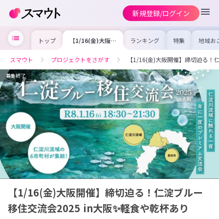
新規登録/ログイン
トップ
【1/16(金)大阪開
ランキング
特集
地域お
催】締切迫る！仁
の求人
淀ブルー移住交流
を集め
会2025 in大阪✨
事内容
スマウト
プロジェクトをさがす
【1/16(金)大阪開催】締切迫る！
軽食や乾杯あり
を比較
合った
けよう
募集終了
【1/16(金)大阪開催】締切迫る！仁淀ブルー
移住交流会2025 in大阪✨軽食や乾杯あり