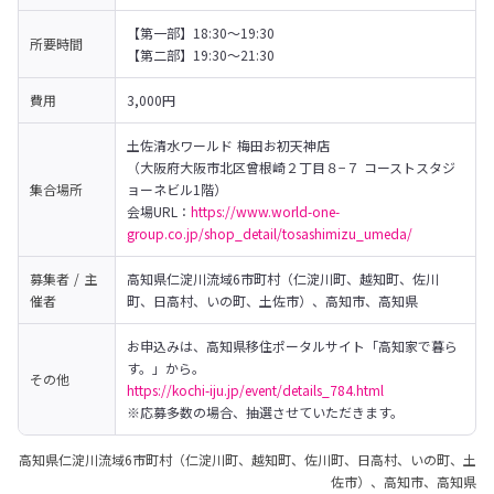
【第一部】18:30〜19:30

所要時間
【第二部】19:30〜21:30
費用
3,000円
土佐清水ワールド 梅田お初天神店

（大阪府大阪市北区曾根崎２丁目８−７ コーストスタジ
集合場所
ョーネビル1階）

会場URL：
https://www.world-one-
group.co.jp/shop_detail/tosashimizu_umeda/
募集者 / 主
高知県仁淀川流域6市町村（仁淀川町、越知町、佐川
催者
町、日高村、いの町、土佐市）、高知市、高知県
お申込みは、高知県移住ポータルサイト「高知家で暮ら
その他
https://kochi-iju.jp/event/details_784.html
※応募多数の場合、抽選させていただきます。
高知県仁淀川流域6市町村（仁淀川町、越知町、佐川町、日高村、いの町、土
佐市）、高知市、高知県