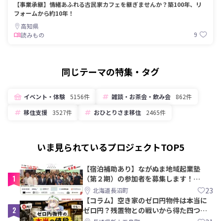
【事業承継】情緒あふれる古民家カフェを継ぎませんか？築100年、リ
フォームから約10年！
高知県
9
読みもの
同じテーマの特集・タグ
イベント・体験
5156件
雑談・お茶会・飲み会
862件
移住支援
3527件
おひとりさま移住
2465件
いま見られているプロジェクトTOP5
【宿泊補助あり】ながぬま地域起業塾
1
（第２期）の参加者を募集します！
【8/21〆】
23
北海道長沼町
【コラム】空き家のゼロ円物件は本当に
2
ゼロ円？残置物との戦いから得た四つの
教訓｜新上五島町