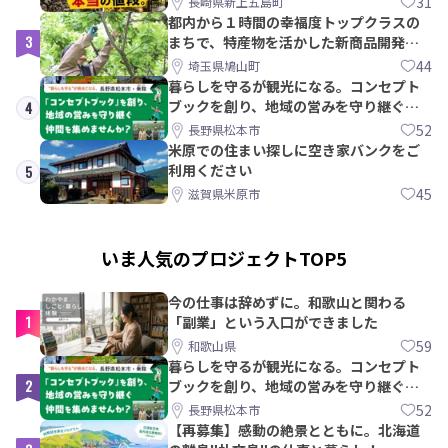
31
長崎県新上五島町
都内から１時間の幸福度トップクラスの
3
まちで、特産物を活かした新商品開発＆
PRメンバー募集！
44
埼玉県鳩山町
暮らしを守るが観光になる。コンセプト
ブックを創り、地域の営みを守り継ぐ仲
4
間を集めませんか？
52
長野県松本市
米原での住まい探しに空き家バンクをご
利用ください
5
45
滋賀県米原市
いま人気のプロジェクトTOP5
今の仕事は辞めずに。和歌山と関わる
1
「副業」という入口ができました
59
和歌山県
暮らしを守るが観光になる。コンセプト
2
ブックを創り、地域の営みを守り継ぐ仲
間を集めませんか？
52
長野県松本市
【再募集】感動の絶景とともに。北海道