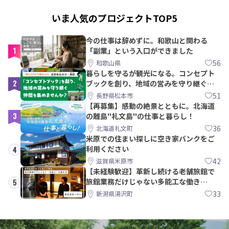
いま人気のプロジェクトTOP5
今の仕事は辞めずに。和歌山と関わる
1
「副業」という入口ができました
56
和歌山県
暮らしを守るが観光になる。コンセプト
2
ブックを創り、地域の営みを守り継ぐ仲
間を集めませんか？
51
長野県松本市
【再募集】感動の絶景とともに。北海道
3
の離島"礼文島"の仕事と暮らし！
36
北海道礼文町
米原での住まい探しに空き家バンクをご
利用ください
4
42
滋賀県米原市
【未経験歓迎】革新し続ける老舗旅館で
旅館業務だけじゃない多能工な働き
5
方。 株式会社いせん
33
新潟県湯沢町