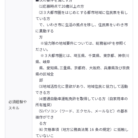
　⑴応募時点で20歳以上の方

　⑵３大都市圏をはじめとする都市地域に住民票を有し
ている方

　で、いわき市に生活の拠点を移し、住民票をいわき市
に異動する

　方

　 ※協力隊の地域要件については、総務省HPを参照く
ださい。

 　※３大都市圏とは、埼玉県、千葉県、東京都、神奈川
県、岐阜

　県、愛知県､三重県、京都府、大阪府、兵庫県及び奈良
県の区域全

　部

　⑶地域活性化に意欲があり、地域住民と協力して活動
できる方

　⑷普通自動車運転免許を取得している方（自家用車の
必須経験や
所有推奨）

スキル
　⑸パソコン（ワード、エクセル、メールなど）の基本
操作ができ

　る方

　⑹ 欠格事項（地方公務員法第 16 条の規定）に抵触し
ていないこ
