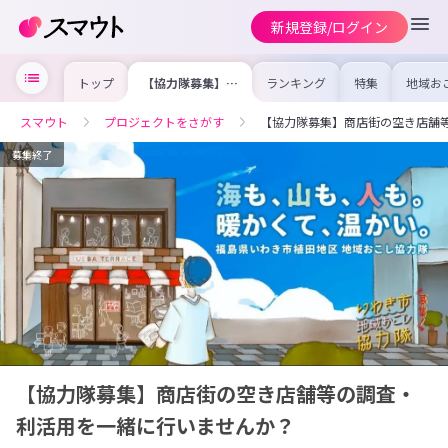
新規登録/ログイン
トップ
【協力隊募集】商
ランキング
特集
地域お
店街の空き店舗等
の求人
の調査・利活用を
を集め
一緒に行いません
事内容
スマウト
プロジェクトをさがす
【協力隊募集】商店街の空き店舗
か？
を比較
合った
けよう
募集終了
【協力隊募集】商店街の空き店舗等の調査・
利活用を一緒に行いませんか？