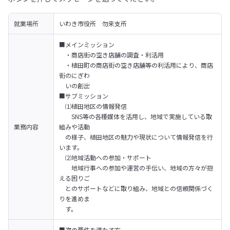
就業場所
いわき市役所　勿来支所
■メインミッション

　・商店街の空き店舗の調査・利活用

　・植田町の商店街の空き店舗等の利活用により、商店
街のにぎわ

　いの創出
■サブミッション

　⑴植田地区の情報発信

　　SNS等の各種媒体を活用し、地域で実施している取
業務内容
組みや活動

　の様子、植田地区の魅力や現状について情報発信を行
います。

　⑵地域活動への参加・サポート

　　地域行事への参加や運営の手伝い、地域の方々が抱
える困りご

　とのサポートなどに取り組み、地域との信頼関係づく
りを進めま

　す。
■次の要件を満たす方 
