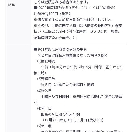
しくは減額される場合があります。
給与
■令和9年度以降の切り替え（①もしくは②の身分）

月額291,600円（想定）

※個人事業主のため期末勤勉手当は発生しません。

※その他、活動に関する費用は活動費の範囲内で別途支
払い（上限200万円（例：住居費、ガソリン代、旅費、
活動に関する消耗品等。））
■会計年度任用職員の身分の場合

　※２年目以降個人事業主になった場合を除く

　⑴勤務時間

　　午前８時30分から午後５時15分（休憩　正午から午
後１時）

　⑵勤務日数

　　週５日（月曜日から金曜日）勤務

　⑶週休日

　　土曜日及び日曜日　※週休日に活動した場合は振替
可

　⑷休　日

　　国民の祝日及び年末年始

　　（12月29日から31日、1月2日及び3日）

　⑸休　暇

　　年次有給休暇：雇用期間に応じて1年度につき最大