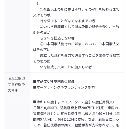
　と

　　①禁固以上の刑に処せられ、その執行を終わるまで
又はその執

　　行を受けることがなくなるまでの者

　　②いわき市職員として懲戒免職の処分を受け、当該
処分の日か

　　ら２年を経過しない者　

　　③日本国憲法施行の日以後において、日本国憲法又
はその下に

　　成立した政府を暴力で破壊することを主張する政党
その他の団　

　　体を結成し又はこれに加入した者
あれば歓迎
■不動産や建築関係の知識

する経験や
■マーケティングやブランディング能力
スキル
■令和８年度末まで（フルタイム会計年度任用職員） 

月額210,800円、活動経費上限200万円（住宅・車両の
賃貸借料含む）。期末勤勉手当は最大年4.60ヶ月分（年
間約97万円）、6月と12月に支給。なお、着任日によっ
ては、着任後最初の期末・勤勉手当が支給されない、も