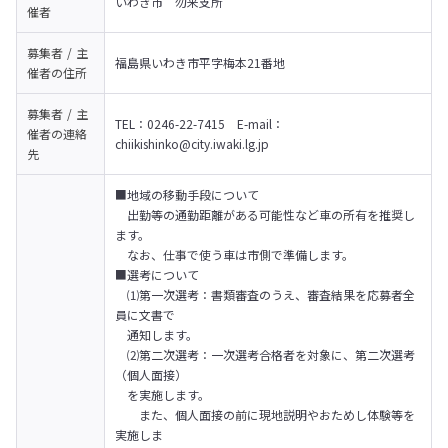
いわき市　勿来支所
催者
募集者 / 主
福島県いわき市平字梅本21番地
催者の
住所
募集者 / 主
TEL：0246-22-7415　E-mail：
催者の
連絡
chiikishinko@city.iwaki.lg.jp
先
■地域の移動手段について

　出勤等の通勤距離がある可能性など車の所有を推奨し
ます。　

　なお、仕事で使う車は市側で準備します。
■選考について

　⑴第一次選考：書類審査のうえ、審査結果を応募者全
員に文書で

　通知します。

　⑵第二次選考：一次選考合格者を対象に、第二次選考
（個人面接）　

　を実施します。

　　また、個人面接の前に現地説明やおためし体験等を
実施しま
