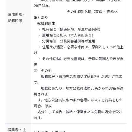
20日付与、

　　　　　　　　    その他特別休暇（有給・ 無給休
雇用形態・
暇）あり

勤務時間
　⑹福利厚生

　・ 社会保険（健康保険、厚生年金保険）

　・ 雇用保険に加入（本人負担あり）

　・ 労災保険　公務災害補償等が適用

　・ 住居及び活動に必要な車両は、原則として市が借上
げ

　・ その他活動に必要な経費は、予算の範囲内で市が負
担

⑦　その他

　　服務規程（職務専念義務や守秘義務）が適用されま
す。

　　職務にあたり、地方公務員法第30条から第38条が適
用されま

　す。地方公務員法第29条の各号に該当する行為をした
場合、懲戒

　処分として戒告・減給・停職または免職の処分を受け
ます。
募集者 / 主