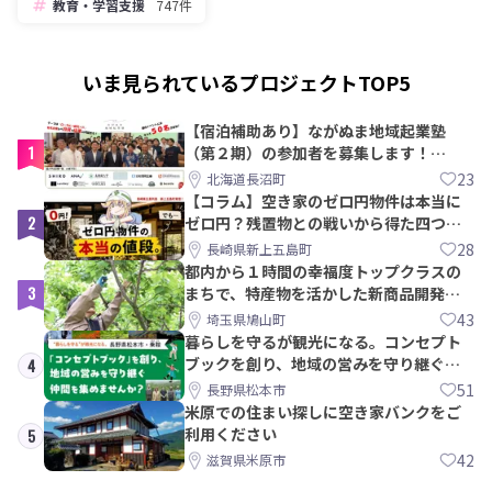
教育・学習支援
747件
いま見られているプロジェクトTOP5
【宿泊補助あり】ながぬま地域起業塾
1
（第２期）の参加者を募集します！
【8/21〆】
23
北海道長沼町
【コラム】空き家のゼロ円物件は本当に
2
ゼロ円？残置物との戦いから得た四つの
教訓｜新上五島町
28
長崎県新上五島町
都内から１時間の幸福度トップクラスの
3
まちで、特産物を活かした新商品開発＆
PRメンバー募集！
43
埼玉県鳩山町
暮らしを守るが観光になる。コンセプト
ブックを創り、地域の営みを守り継ぐ仲
4
間を集めませんか？
51
長野県松本市
米原での住まい探しに空き家バンクをご
利用ください
5
42
滋賀県米原市