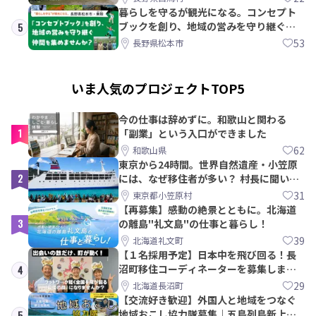
暮らしを守るが観光になる。コンセプト
ブックを創り、地域の営みを守り継ぐ仲
5
間を集めませんか？
53
長野県松本市
いま人気のプロジェクトTOP5
今の仕事は辞めずに。和歌山と関わる
1
「副業」という入口ができました
62
和歌山県
東京から24時間。世界自然遺産・小笠原
2
には、なぜ移住者が多い？ 村長に聞いて
みた
31
東京都小笠原村
【再募集】感動の絶景とともに。北海道
3
の離島"礼文島"の仕事と暮らし！
39
北海道礼文町
【１名採用予定】日本中を飛び回る！長
沼町移住コーディネーターを募集しま
4
す！
29
北海道長沼町
【交流好き歓迎】外国人と地域をつなぐ
地域おこし協力隊募集｜五島列島新上五
5