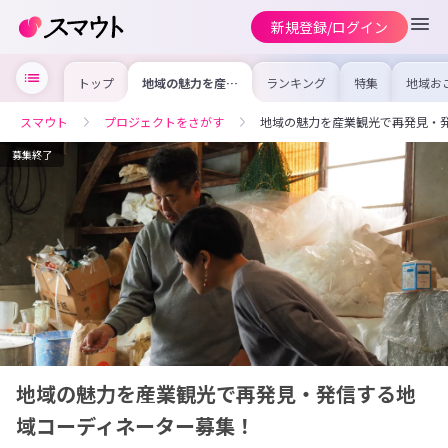
新規登録/ログイン
トップ
地域の魅力を産業
ランキング
特集
地域お
観光で再発見・発
の求人
信する地域コーデ
を集め
ィネーター募集！
事内容
スマウト
プロジェクトをさがす
地域の魅力を産業観光で再発見・
を比較
合った
けよう
募集終了
地域の魅力を産業観光で再発見・発信する地
域コーディネーター募集！