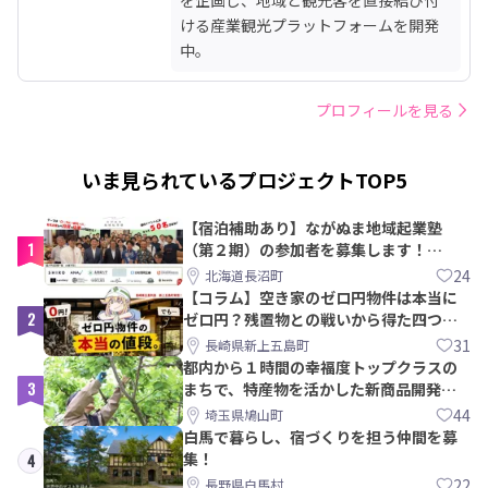
ける産業観光プラットフォームを開発
中。
プロフィールを見る
いま見られているプロジェクトTOP5
【宿泊補助あり】ながぬま地域起業塾
1
（第２期）の参加者を募集します！
【8/21〆】
24
北海道長沼町
【コラム】空き家のゼロ円物件は本当に
2
ゼロ円？残置物との戦いから得た四つの
教訓｜新上五島町
31
長崎県新上五島町
都内から１時間の幸福度トップクラスの
3
まちで、特産物を活かした新商品開発＆
PRメンバー募集！
44
埼玉県鳩山町
白馬で暮らし、宿づくりを担う仲間を募
集！
4
22
長野県白馬村