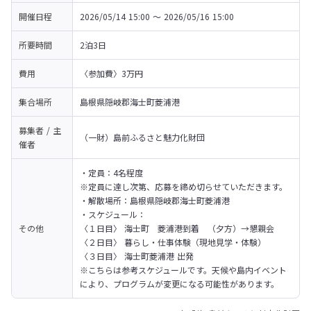
開催日程
2026/05/14 15:00 〜 2026/05/16 15:00
所要時間
2泊3日
費用
〈参加費〉3万円 
集合場所
島根県隠岐郡海士町菱浦港
募集者 / 主
（一財）島前ふるさと魅力化財団
催者
・定員：4名程度

※定員に達し次第、応募を締め切らせていただきます。

・解散場所：島根県隠岐郡海士町菱浦港

・スケジュール：

その他
〈１日目〉 海士町　菱浦港到着　（夕方）→懇親会

〈２日目〉 暮らし・仕事体験（現地見学・体験）

〈３日目〉 海士町菱浦港 出発

※こちらは参考スケジュールです。天候や島内イベント
により、プログラムが変更になる可能性があります。