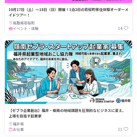
10月17日（土）～18日（日）開催！1泊2日の若桜町移住体験オーダーメ
イドツアー！
鳥取県若桜町
14
イベント・体験
【ゼブラ企業創出】福井・嶺南の地域課題を圧倒的なビジネスに変え、
上場を目指す起業家
福井県
11
お仕事