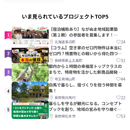
いま見られているプロジェクトTOP5
【宿泊補助あり】ながぬま地域起業塾
1
（第２期）の参加者を募集します！
【8/21〆】
24
北海道長沼町
【コラム】空き家のゼロ円物件は本当に
2
ゼロ円？残置物との戦いから得た四つの
教訓｜新上五島町
31
長崎県新上五島町
都内から１時間の幸福度トップクラスの
3
まちで、特産物を活かした新商品開発＆
PRメンバー募集！
44
埼玉県鳩山町
白馬で暮らし、宿づくりを担う仲間を募
集！
4
22
長野県白馬村
暮らしを守るが観光になる。コンセプト
ブックを創り、地域の営みを守り継ぐ仲
5
間を集めませんか？
53
長野県松本市