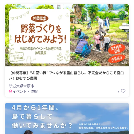
【仲間募集】“お互い様”でつながる里山暮らし。不完全だからこそ面白
い！おむすび農園
滋賀県米原市
7
イベント・体験