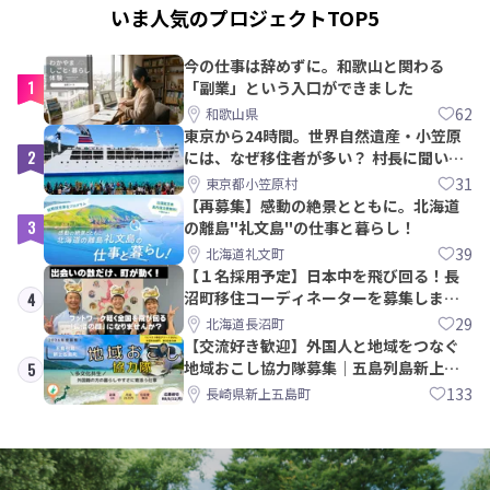
いま人気のプロジェクトTOP5
今の仕事は辞めずに。和歌山と関わる
1
「副業」という入口ができました
62
和歌山県
東京から24時間。世界自然遺産・小笠原
2
には、なぜ移住者が多い？ 村長に聞いて
みた
31
東京都小笠原村
【再募集】感動の絶景とともに。北海道
3
の離島"礼文島"の仕事と暮らし！
39
北海道礼文町
【１名採用予定】日本中を飛び回る！長
沼町移住コーディネーターを募集しま
4
す！
29
北海道長沼町
【交流好き歓迎】外国人と地域をつなぐ
地域おこし協力隊募集｜五島列島新上五
5
島町
133
長崎県新上五島町