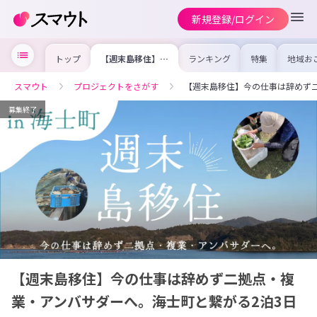
新規登録/ログイン
トップ
【週末島移住】今
ランキング
特集
地域お
の仕事は辞めず二
の求人
拠点・複業・アン
を集め
バサダーへ。海士
事内容
スマウト
プロジェクトをさがす
【週末島移住】今の仕事は辞めず
町と繋がる2泊3
を比較
日
合った
けよう
募集終了
【週末島移住】今の仕事は辞めず二拠点・複
業・アンバサダーへ。海士町と繋がる2泊3日