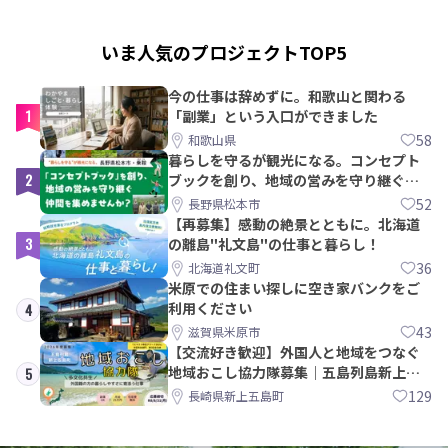
いま人気のプロジェクトTOP5
今の仕事は辞めずに。和歌山と関わる
1
「副業」という入口ができました
58
和歌山県
暮らしを守るが観光になる。コンセプト
2
ブックを創り、地域の営みを守り継ぐ仲
間を集めませんか？
52
長野県松本市
【再募集】感動の絶景とともに。北海道
3
の離島"礼文島"の仕事と暮らし！
36
北海道礼文町
米原での住まい探しに空き家バンクをご
利用ください
4
43
滋賀県米原市
【交流好き歓迎】外国人と地域をつなぐ
地域おこし協力隊募集｜五島列島新上五
5
島町
129
長崎県新上五島町