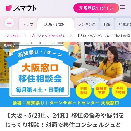
新規登録/ログイン
トップ
【大阪・5/23
ランキング
特集
地域お
㈯、24㈰】移住
の求人
の悩みや疑問をじ
を集め
っくり相談！対面
事内容
スマウト
プロジェクトをさがす
【大阪・5/23㈯、24㈰】移住
で移住コンシェル
を比較
ジュと♪
合った
けよう
募集終了
【大阪・5/23㈯、24㈰】移住の悩みや疑問を
じっくり相談！対面で移住コンシェルジュと