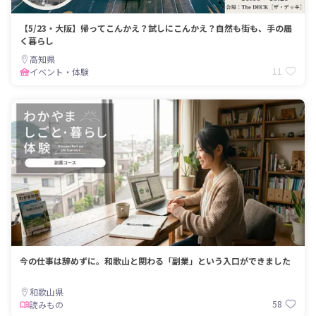
【5/23・大阪】帰ってこんかえ？試しにこんかえ？自然も街も、手の届
く暮らし
高知県
11
イベント・体験
今の仕事は辞めずに。和歌山と関わる「副業」という入口ができました
和歌山県
58
読みもの