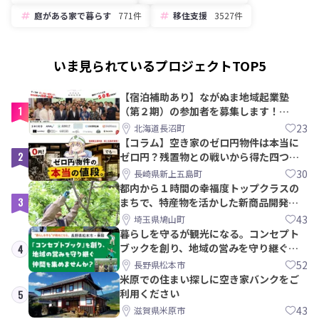
庭がある家で暮らす
771件
移住支援
3527件
いま見られているプロジェクトTOP5
【宿泊補助あり】ながぬま地域起業塾
1
（第２期）の参加者を募集します！
【8/21〆】
23
北海道長沼町
【コラム】空き家のゼロ円物件は本当に
2
ゼロ円？残置物との戦いから得た四つの
教訓｜新上五島町
30
長崎県新上五島町
都内から１時間の幸福度トップクラスの
3
まちで、特産物を活かした新商品開発＆
PRメンバー募集！
43
埼玉県鳩山町
暮らしを守るが観光になる。コンセプト
ブックを創り、地域の営みを守り継ぐ仲
4
間を集めませんか？
52
長野県松本市
米原での住まい探しに空き家バンクをご
利用ください
5
43
滋賀県米原市