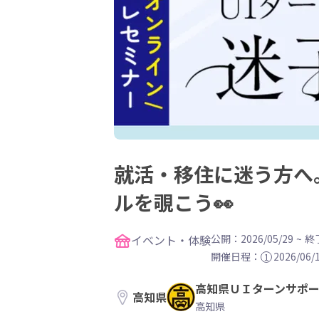
就活・移住に迷う方へ
ルを覗こう👀
イベント・体験
公開：2026/05/29
~
終了
開催日程：
2026/06/1
1
高知県ＵＩターンサポ
高知県
高知県