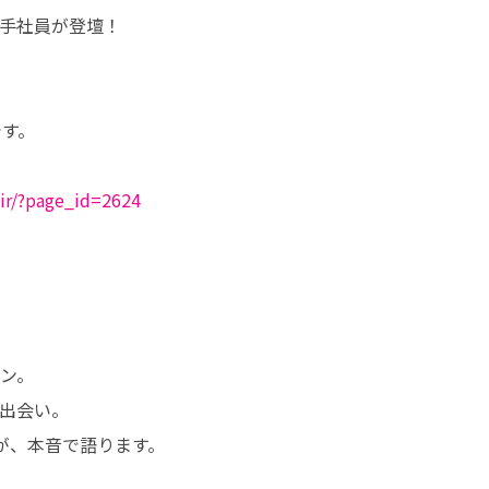
手社員が登壇！

す。

fair/?page_id=2624
ン。

出会い。

が、本音で語ります。
