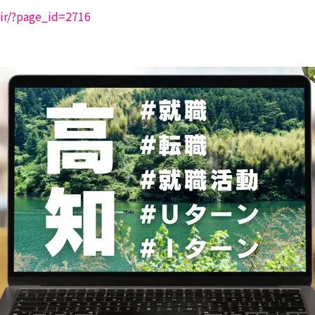
fair/?page_id=2716