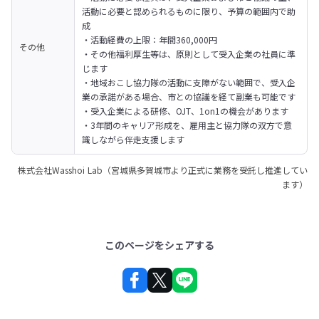
活動に必要と認められるものに限り、予算の範囲内で助
成

・活動経費の上限：年間360,000円

その他
・その他福利厚生等は、原則として受入企業の社員に準
じます

・地域おこし協力隊の活動に支障がない範囲で、受入企
業の承諾がある場合、市との協議を経て副業も可能です

・受入企業による研修、OJT、1on1の機会があります

・3年間のキャリア形成を、雇用主と協力隊の双方で意
識しながら伴走支援します
株式会社Wasshoi Lab（宮城県多賀城市より正式に業務を受託し推進してい
ます）
このページをシェアする