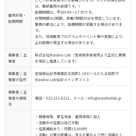
は、継続雇用の前提です。）
勤務時間は、平日9:00〜17:30です。

雇用形態・
休憩時間は1時間、実働7時間30分を想定しています。

勤務時間
業務の都合により、勤務時間が変動する場合がありま
す。

また、地域教育プログラムやイベント等の実施により、
土日勤務が発生する場合があります。
募集者 / 主
株式会社Wasshoi Lab（宮城県多賀城市より正式に業務
催者
を受託し推進しています）
募集者 / 主
宮城県仙台市青葉区北目町1-18ピースビル北目町7F 
催者の
住所
Wasshoi Lab仙台メインオフィス
募集者 / 主
催者の
連絡
電話：022-211-6221、メール：info@wasshoilab.jp
先
・健康保険、厚生年金、雇用保険に加入

・活動中の住居は自己手配

・住居補助あり：月額15,000円

・活動に必要な経費は、受入企業および市と協議の上、