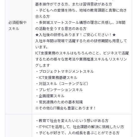
基本操作ができる方、または習得意欲がある方

・子どもへの愛情を持ち、地域の教育課題と真摯に向き
合える方

必須経験や
・多賀城スマートスクール構想の理念に共感し、3年間
スキル
の活動を全うする意志のある方
★入社後の研修もあります！ご安心ください！★

入社半年間は現場で活躍するための研修期間も用意して
います。

ICT支援業務のスキルはもちろんのこと、ビジネスで活躍
するための様々な思考法や業務推進スキルもリスキリン
グします

・プロジェクトマネジメントスキル

・ICT支援業務基礎スキル

・対話スキル（コーチングなど）

・プレゼンテーションスキル

・企画提案スキル

・官民連携のための基本知識

※その他OJT機会も豊富にあります！
・教育で社会を変えたいという想いがある方

・ITやICTを活用して、社会課題の解決に挑戦したい方

・子どもが好きで、人の成長を喜ぶことができる方
