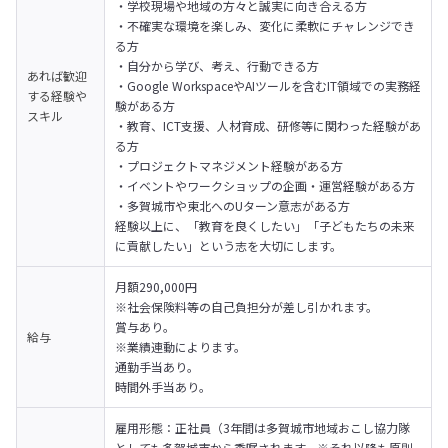
・学校現場や地域の方々と誠実に向き合える方

・不確実な環境を楽しみ、変化に柔軟にチャレンジでき
る方

・自分から学び、考え、行動できる方

あれば歓迎
・Google WorkspaceやAIツールを含むIT領域での実務経
する経験や
験がある方

スキル
・教育、ICT支援、人材育成、研修等に関わった経験があ
る方

・プロジェクトマネジメント経験がある方

・イベントやワークショップの企画・運営経験がある方

・多賀城市や東北へのUターン意志がある方
経験以上に、「教育を良くしたい」「子どもたちの未来
に貢献したい」という志を大切にします。
月額290,000円

※社会保険料等の自己負担分が差し引かれます。
賞与あり。

給与
※業績連動によります。
通勤手当あり。
時間外手当あり。
雇用形態：正社員（3年間は多賀城市地域おこし協力隊
としても多賀城市から委嘱されます。※それ以降も原則