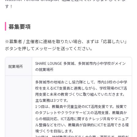
す！
募集要項
※募集者 / 主催者に連絡を取りたい場合、まずは「応募したい」
ボタンを押してメッセージを送ってください。
SHARE LOUNGE 多賀城、多賀城市内小中学校がメイン
就業場所
の就業場所
多賀城市の地域おこし協力隊として、市内10校の小中学
校を支えるICT支援員と連携しながら、学校現場のICT活
用支援と未来の教育づくりに取り組んでいただきます。
主な業務は3つです。

1つ目は、教職員や児童生徒のICT活用支援です。授業で
のタブレットやクラウドサービスの活用支援、教職員か
らの相談対応、ICT活用に関するナレッジ共有やマニュア
ル整備などを行い、教職員が自律的にICTを活用できる環
境づくりを目指します。
2つ目は、地域教育プログラムの企画・運営です。学校だ