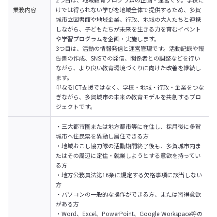
業務内容
けでは得られない学びを地域全体で提供するため、多賀
城市立図書館や地域企業、行政、地域の大人たちと連携
しながら、子どもたちが未来を生きる力を育むイベント
や学習プログラムを企画・実施します。
3つ目は、活動の情報発信と運営管理です。活動記録や報
告書の作成、SNSでの発信、関係者との調整などを行い
ながら、より良い教育環境づくりに向けた改善を継続し
ます。
単なるICT支援ではなく、学校・地域・行政・企業をつな
ぎながら、多賀城市の未来の教育モデルを共創するプロ
ジェクトです。
・三大都市圏または地方都市等に在住し、採用後に多賀
城市へ住民票を異動し居住できる方

・地域おこし協力隊の活動期間終了後も、多賀城市内ま
たはその周辺に定住・就業しようとする意欲を持ってい
る方

・地方公務員法第16条に規定する欠格事項に該当しない
方

・パソコンの一般的な操作ができる方、または習得意欲
がある方

・Word、Excel、PowerPoint、Google Workspace等の