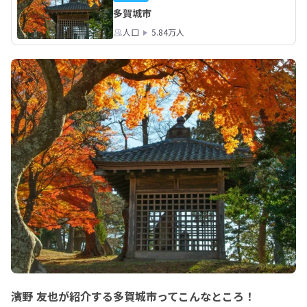
多賀城市
人口
5.84万人
濱野 友也が紹介する多賀城市ってこんなところ！