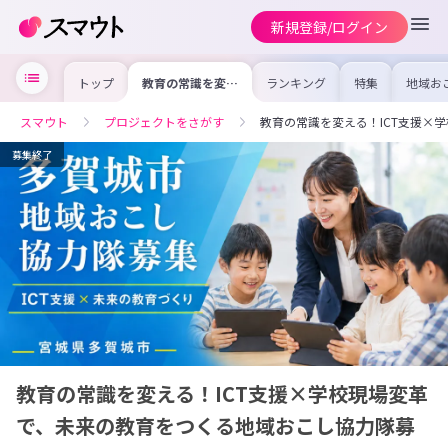
新規登録/ログイン
トップ
教育の常識を変え
ランキング
特集
地域お
る！ICT支援×学
の求人
校現場変革で、未
を集め
来の教育をつくる
事内容
スマウト
プロジェクトをさがす
教育の常識を変える！ICT支援×
地域おこし協力隊
を比較
募集
合った
けよう
募集終了
教育の常識を変える！ICT支援×学校現場変革
で、未来の教育をつくる地域おこし協力隊募