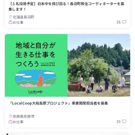
【１名採用予定】日本中を飛び回る！長沼町移住コーディネーターを募
集します！
北海道長沼町
38
お仕事
「LocalCoop大和高原プロジェクト」事業開発担当者を募集
奈良県奈良市
30
お仕事