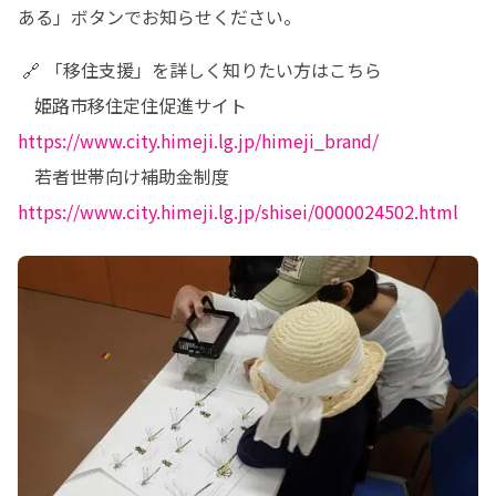
ある」ボタンでお知らせください。
 🔗 「移住支援」を詳しく知りたい方はこちら

   姫路市移住定住促進サイト 
https://www.city.himeji.lg.jp/himeji_brand/
   若者世帯向け補助金制度 
https://www.city.himeji.lg.jp/shisei/0000024502.html