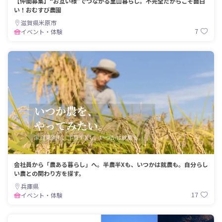
【仲間募集】“お互い様”でつながる里山暮らし。不完全だからこそ面白
い！おむすび農園
滋賀県米原市
7
イベント・体験
会社員から「農ある暮らし」へ。半農半Xも、いつかは就農も。自分らし
い農との関わり方を探す。
兵庫県
17
イベント・体験