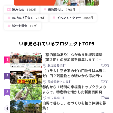
読みもの
1962件
農的暮らし
2766件
のびのび子育て
2326件
イベント・ツアー
3054件
移住支援金
197件
いま見られているプロジェクトTOP5
【宿泊補助あり】ながぬま地域起業塾
1
（第２期）の参加者を募集します！
【8/21〆】
23
北海道長沼町
【コラム】空き家のゼロ円物件は本当に
2
ゼロ円？残置物との戦いから得た四つの
教訓｜新上五島町
31
長崎県新上五島町
都内から１時間の幸福度トップクラスの
3
まちで、特産物を活かした新商品開発＆
PRメンバー募集！
44
埼玉県鳩山町
白馬で暮らし、宿づくりを担う仲間を募
集！
4