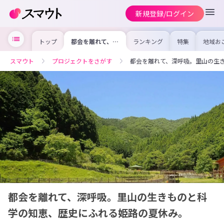
新規登録/ログイン
トップ
都会を離れて、深
ランキング
特集
地域お
呼吸。里山の生き
の求人
ものと科学の知
を集め
恵、歴史にふれる
事内容
スマウト
プロジェクトをさがす
都会を離れて、深呼吸。里山の生
姫路の夏休み。
を比較
合った
けよう
都会を離れて、深呼吸。里山の生きものと科
学の知恵、歴史にふれる姫路の夏休み。