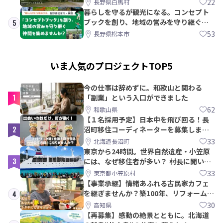
22
長野県白馬村
暮らしを守るが観光になる。コンセプト
ブックを創り、地域の営みを守り継ぐ仲
5
間を集めませんか？
53
長野県松本市
いま人気のプロジェクトTOP5
今の仕事は辞めずに。和歌山と関わる
1
「副業」という入口ができました
62
和歌山県
【１名採用予定】日本中を飛び回る！長
2
沼町移住コーディネーターを募集しま
す！
33
北海道長沼町
東京から24時間。世界自然遺産・小笠原
3
には、なぜ移住者が多い？ 村長に聞いて
みた
33
東京都小笠原村
【事業承継】情緒あふれる古民家カフェ
を継ぎませんか？築100年、リフォームか
4
ら約10年！
30
高知県
【再募集】感動の絶景とともに。北海道