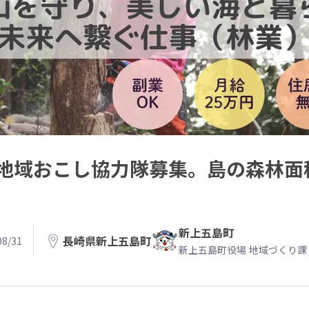
地域おこし協力隊募集。島の森林面
新上五島町
長崎県新上五島町
8/31
新上五島町役場 地域づくり課