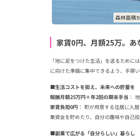
家賃0円、月額25万。
「地に足をつけた生活」を送るためには
に向けた準備に集中できるよう、手厚い
■
生活コストを抑え、未来への貯蓄を
報酬月額25万円＋年2回の期末手当
家賃負担0円
： 町が用意する住居に入
業資金を貯めたり、自分の趣味や自己投
■
副業で広がる「自分らしい」暮らし