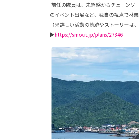
 前任の隊員は、未経験からチェーンソーを握り、現場での技術習得に励む傍ら、間伐材を活用した「椿炭」づくりや、廃材で製作した屋台で
のイベント出展など、独自の視点で林業の
（※詳しい活動の軌跡やストーリーは、
▶️
https://smout.jp/plans/27346