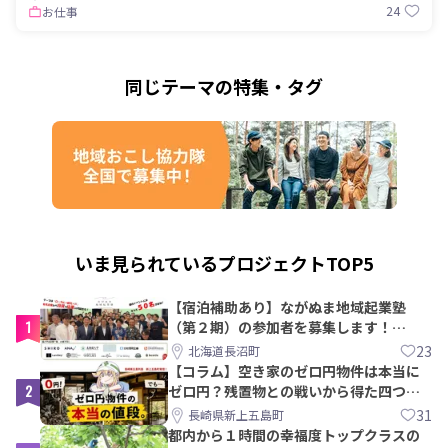
24
お仕事
同じテーマの特集・タグ
いま見られているプロジェクトTOP5
【宿泊補助あり】ながぬま地域起業塾
1
（第２期）の参加者を募集します！
【8/21〆】
23
北海道長沼町
【コラム】空き家のゼロ円物件は本当に
2
ゼロ円？残置物との戦いから得た四つの
教訓｜新上五島町
31
長崎県新上五島町
都内から１時間の幸福度トップクラスの