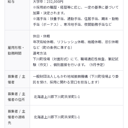
給与
大学卒：232,000円

※採用前の職歴・経歴等に応じ、一定の基準に基づいて
加算・決定されます。

※諸手当：扶養手当、通勤手当、住居手当、期末・勤勉
手当（ボーナス）、寒冷地手当、夜間勤務手当など
休日・休暇

年次有給休暇、リフレッシュ休暇、結婚休暇、忌引休暇
雇用形態・
など（町の条例に準ずる）
勤務時間
選考方法

下川町役場（対面形式）にて、職場適応性検査、筆記試
験（作文）、個別面接を行います。（9月予定）
募集者 / 主
一般財団法人しもかわ地域振興機構（下川町役場より委
催者
託を受け、採用に関わる窓口を担当します）
募集者 / 主
 北海道上川郡下川町共栄町1-1
催者の
住所
募集者 / 主
催者の
連絡
 北海道上川郡下川町共栄町1-1
先