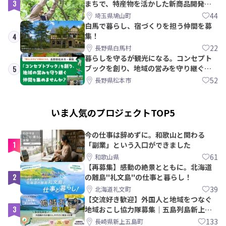
3
まちで、特産物を活かした新商品開発＆
PRメンバー募集！
44
埼玉県鳩山町
白馬で暮らし、宿づくりを担う仲間を募
集！
4
22
長野県白馬村
暮らしを守るが観光になる。コンセプト
ブックを創り、地域の営みを守り継ぐ仲
5
間を集めませんか？
52
長野県松本市
いま人気のプロジェクトTOP5
今の仕事は辞めずに。和歌山と関わる
1
「副業」という入口ができました
61
和歌山県
【再募集】感動の絶景とともに。北海道
2
の離島"礼文島"の仕事と暮らし！
39
北海道礼文町
【交流好き歓迎】外国人と地域をつなぐ
3
地域おこし協力隊募集｜五島列島新上五
島町
133
長崎県新上五島町