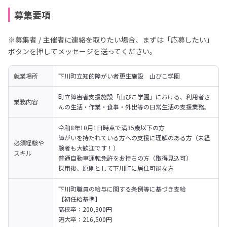
募集要項
※募集者 / 主催者に連絡を取りたい場合、まずは「応募したい」
ボタンを押してメッセージを送ってください。
就業場所
下川町立知的障がい者更生施設　山びこ学園
町立障害者支援施設「山びこ学園」における、利用者さ
業務内容
んの生活・作業・食事・外出等の日常生活の支援業務。
令和8年10月1日時点で満35歳以下の方
障がいを持たれている方への支援に理解のある方（未経
必須経験や
験者も大歓迎です！）
スキル
普通自動車運転免許をお持ちの方（取得見込可）
採用後、原則として下川町に居住可能な方
下川町職員の給与に関する条例等に基づき支給

【初任給基準】
高校卒：200,300円
短大卒：216,500円