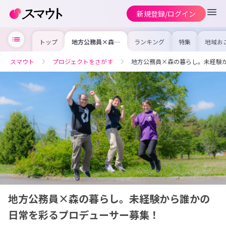
新規登録/ログイン
トップ
地方公務員×森の
ランキング
特集
地域お
暮らし。未経験か
の求人
ら誰かの日常を彩
を集め
るプロデューサー
事内容
スマウト
プロジェクトをさがす
地方公務員×森の暮らし。未経験
募集！
を比較
合った
けよう
地方公務員×森の暮らし。未経験から誰かの
日常を彩るプロデューサー募集！