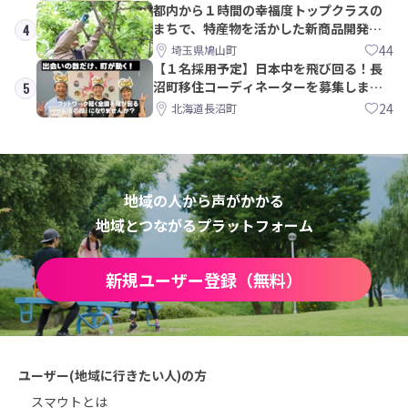
都内から１時間の幸福度トップクラスの
まちで、特産物を活かした新商品開発＆
4
PRメンバー募集！
44
埼玉県鳩山町
【１名採用予定】日本中を飛び回る！長
沼町移住コーディネーターを募集しま
5
す！
24
北海道長沼町
地域の人から声がかかる
地域とつながるプラットフォーム
新規ユーザー登録（無料）
ユーザー(地域に行きたい人)の方
スマウトとは