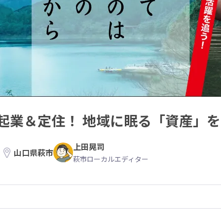
起業＆定住！ 地域に眠る「資産」
上田晃司
山口県萩市
萩市ローカルエディター