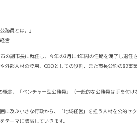
公務員とは。」

経営
ば市の副市長に就任し、今年の3月に4年間の任期を満了し退任
や外部人材の登用、COOとしての役割、また市長公約の82事
村発の概念、「ベンチャー型公務員」（一般的な公務員は手を付
囲に及ぶ小さな行政から、「地域経営」を担う人材を公的セク
をテーマに議論していきます。