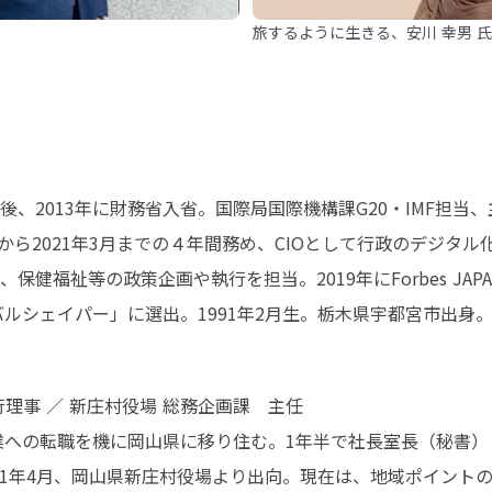
旅するように生きる、安川 幸男 氏
、2013年に財務省入省。国際局国際機構課G20・IMF担当、
から2021年3月までの４年間務め、CIOとして行政のデジ
健福祉等の政策企画や執行を担当。2019年にForbes JAP
バルシェイパー」に選出。1991年2月生。栃木県宇都宮市出身
理事 ／ 新庄村役場 総務企画課　主任

企業への転職を機に岡山県に移り住む。1年半で社長室長（秘書
021年4月、岡山県新庄村役場より出向。現在は、地域ポイン