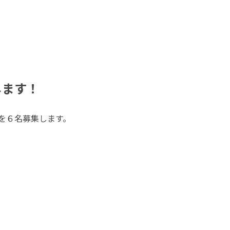
します！
方を６名募集します。