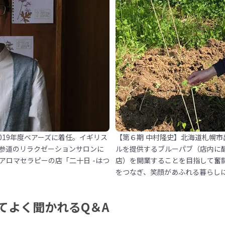
019年度ベアーズに着任。イギリス
【第６期 中村隆史】北海道札幌市
参道のリラクゼーションサロンに
ルを提供するブルーパブ（店内に
アロマセラピーの店「二十日 -はつ
店）を開業することを目指して奮
をつなぎ、笑顔があふれる暮らし
てよく聞かれるQ＆A