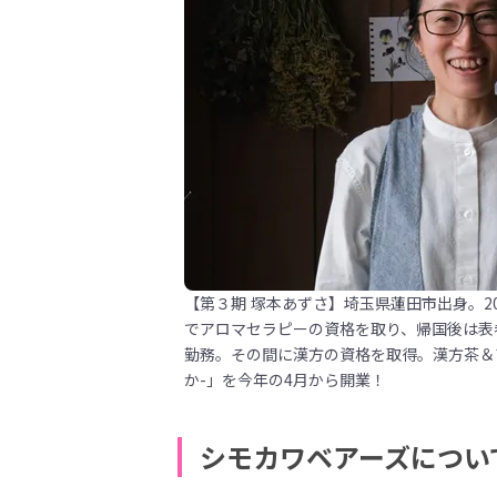
【第３期 塚本あずさ】埼玉県蓮田市出身。2
でアロマセラピーの資格を取り、帰国後は表
勤務。その間に漢方の資格を取得。漢方茶＆
か-」を今年の4月から開業！
シモカワベアーズについ