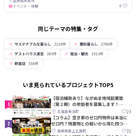
滋賀県米原市
8
イベント・体験
同じテーマの特集・タグ
サステナブルな暮らし
2116件
農的暮らし
2766件
ゲストハウス運営
383件
宿泊・観光
1913件
飲食店
556件
いま見られているプロジェクトTOP5
【宿泊補助あり】ながぬま地域起業塾
1
（第２期）の参加者を募集します！
【8/21〆】
23
北海道長沼町
【コラム】空き家のゼロ円物件は本当に
2
ゼロ円？残置物との戦いから得た四つの
教訓｜新上五島町
31
長崎県新上五島町