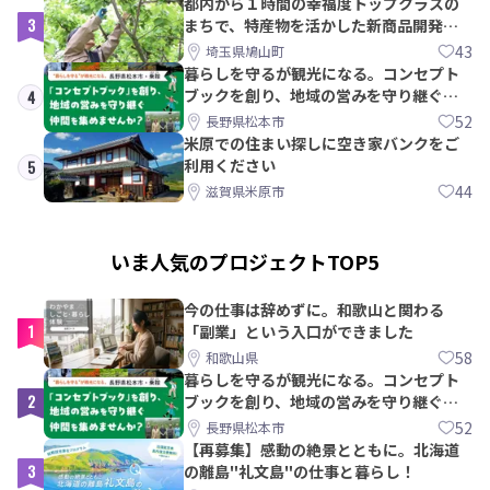
都内から１時間の幸福度トップクラスの
3
まちで、特産物を活かした新商品開発＆
PRメンバー募集！
43
埼玉県鳩山町
暮らしを守るが観光になる。コンセプト
ブックを創り、地域の営みを守り継ぐ仲
4
間を集めませんか？
52
長野県松本市
米原での住まい探しに空き家バンクをご
利用ください
5
44
滋賀県米原市
いま人気のプロジェクトTOP5
今の仕事は辞めずに。和歌山と関わる
1
「副業」という入口ができました
58
和歌山県
暮らしを守るが観光になる。コンセプト
2
ブックを創り、地域の営みを守り継ぐ仲
間を集めませんか？
52
長野県松本市
【再募集】感動の絶景とともに。北海道
3
の離島"礼文島"の仕事と暮らし！