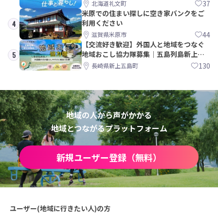
37
北海道礼文町
米原での住まい探しに空き家バンクをご
利用ください
4
44
滋賀県米原市
【交流好き歓迎】外国人と地域をつなぐ
地域おこし協力隊募集｜五島列島新上五
5
島町
130
長崎県新上五島町
地域の人から声がかかる
地域とつながるプラットフォーム
新規ユーザー登録（無料）
ユーザー(地域に行きたい人)の方