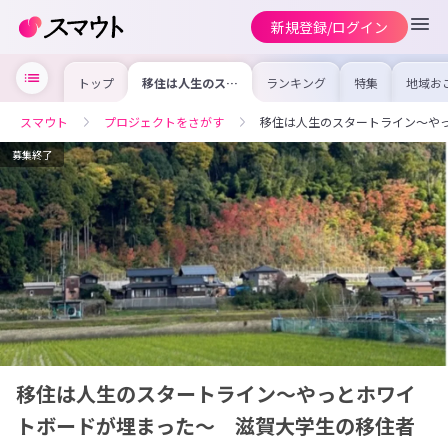
新規登録/ログイン
トップ
移住は人生のスタ
ランキング
特集
地域お
ートライン〜やっ
の求人
とホワイトボード
を集め
が埋まった〜 滋
事内容
スマウト
プロジェクトをさがす
移住は人生のスタートライン〜や
賀大学生の移住者
を比較
レポート（３）
合った
けよう
募集終了
移住は人生のスタートライン〜やっとホワイ
トボードが埋まった〜 滋賀大学生の移住者