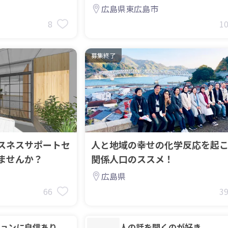
集！
広島県東広島市
8
1
募集終了
スネスサポートセ
人と地域の幸せの化学反応を起
ませんか？
関係人口のススメ！
広島県
66
3
ョンに自信あり
人の話を聞くのが好き