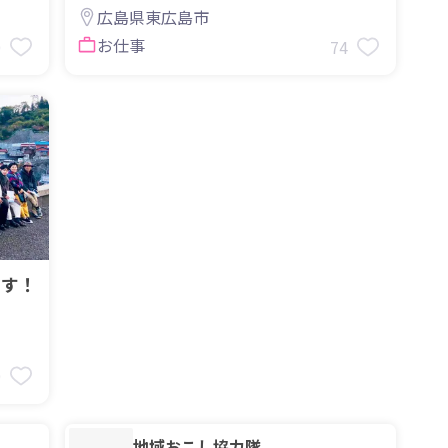
広島県東広島市
お仕事
0
74
こす！
9
地域おこし協力隊