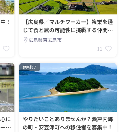
集中！
【広島県／マルチワーカー】複業を通
じて食と農の可能性に挑戦する仲間を
募集しています。
広島県東広島市
3
11
募集終了
中心に
やりたいことありませんか？瀬戸内海
カー募
の町・安芸津町への移住者を募集中！