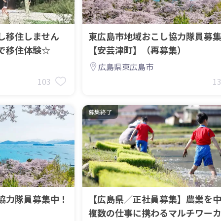
し移住しません
東広島市地域おこし協力隊員募
で移住体験☆
【安芸津町】（再募集）
広島県東広島市
103
1
募集終了
協力隊員募集中！
【広島県／正社員募集】農業を
複数の仕事に携わるマルチワー