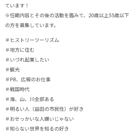
ています！

※任期内容とその後の活動を鑑みて、20歳以上55歳以下
の方を募集しています。
＃ヒストリーツーリズム

＃地方に住む

＃いづれ起業したい

＃観光

＃PR、広報のお仕事

＃戦国時代

＃海、山、川全部ある

＃明るい人（益田の市民性）が好き

＃おせっかいな人嫌いじゃない

＃知らない世界を知るの好き