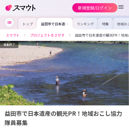
新規登録/ログイン
トップ
益田市で日本遺産
ランキング
特集
地域お
の観光PR！地域
の求人
おこし協力隊員募
を集め
集
事内容
スマウト
プロジェクトをさがす
益田市で日本遺産の観光PR！地域
を比較
合った
けよう
募集終了
益田市で日本遺産の観光PR！地域おこし協力
隊員募集