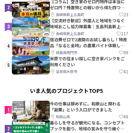
【コラム】空き家のゼロ円物件は本当に
2
ゼロ円？残置物との戦いから得た四つの
教訓｜新上五島町
23
長崎県新上五島町
【交流好き歓迎】外国人と地域をつなぐ
3
地域おこし協力隊募集｜五島列島新上五
島町
117
長崎県新上五島町
宿泊費ゼロで2週間のお試し暮らし！特産
品「なると金時」の農業バイト体験して
4
みませんか？
99
徳島県鳴門市
米原での住まい探しに空き家バンクをご
利用ください
5
41
滋賀県米原市
いま人気のプロジェクトTOP5
今の仕事は辞めずに。和歌山と関わる
1
「副業」という入口ができました
49
和歌山県
暮らしを守るが観光になる。コンセプト
2
ブックを創り、地域の営みを守り継ぐ仲