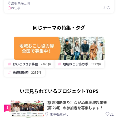
島根県海士町
3
お仕事
同じテーマの特集・タグ
おひとりさま移住
2461件
地域おこし協力隊
6932件
未経験歓迎
2287件
いま見られているプロジェクトTOP5
【宿泊補助あり】ながぬま地域起業塾
1
（第２期）の参加者を募集します！
【8/21〆】
21
北海道長沼町