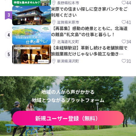
間を集めませんか？
44
長野県松本市
米原での住まい探しに空き家バンクをご
3
利用ください
41
滋賀県米原市
【再募集】感動の絶景とともに。北海道
の離島"礼文島"の仕事と暮らし！
4
34
北海道礼文町
【未経験歓迎】革新し続ける老舗旅館で
旅館業務だけじゃない多能工な働き
5
方。 株式会社いせん
31
新潟県湯沢町
地域の人から声がかかる
地域とつながるプラットフォーム
新規ユーザー登録（無料）