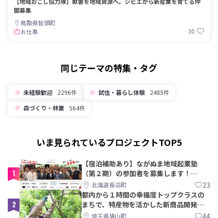
【地域おこし協力隊】獣害を地域資源へ。ジビエから新産業を育てる仲
間募集
鳥取県智頭町
30
お仕事
同じテーマの特集・タグ
未経験歓迎
2296件
試住・暮らし体験
2485件
森づくり・林業
564件
いま見られているプロジェクトTOP5
【宿泊補助あり】ながぬま地域起業塾
1
（第２期）の参加者を募集します！
【8/21〆】
23
北海道長沼町
都内から１時間の幸福度トップクラスの
2
まちで、特産物を活かした新商品開発＆
PRメンバー募集！
44
埼玉県鳩山町