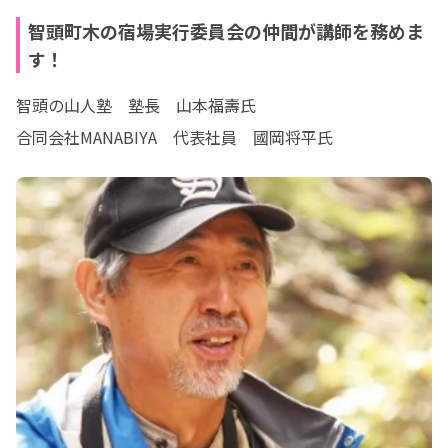
智頭町木の宿場実行委員会の仲間が講師を務めま
す！
智頭の山人塾　塾長　山本福壽氏

合同会社MANABIYA　代表社員　國岡将平氏