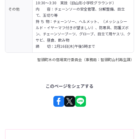
10:30～3:30　実技（旧山形小学校グラウンド）
その他
内　　容：チェーンソーの安全管理、分解整備、目立
て、玉切り等

持 ち 物：チェーンソー、ヘルメット、（メッシュシー
ルド・イヤーマフ付きが望ましい）、防寒具、防護ズボ
ン、チェーンソーブーツ、グローブ、目立て用ヤスリ、ク
サビ、昼食、飲み物

締　　切：2月16日(木)午後5時まで
智頭町木の宿場実行委員会（事務局：智頭町山村再生課）
このページをシェアする