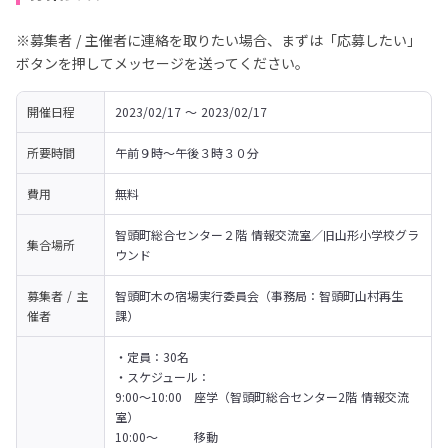
※募集者 / 主催者に連絡を取りたい場合、まずは「応募したい」
ボタンを押してメッセージを送ってください。
開催日程
2023/02/17 〜 2023/02/17
所要時間
午前９時～午後３時３０分
費用
無料
智頭町総合センター２階 情報交流室／旧山形小学校グラ
集合場所
ウンド
募集者 / 主
智頭町木の宿場実行委員会（事務局：智頭町山村再生
催者
課）
・定員：30名

・スケジュール：

9:00～10:00　座学（智頭町総合センター2階 情報交流
室）

10:00～　　　移動
