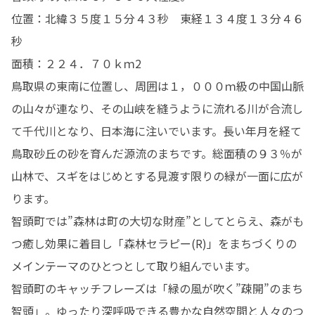
位置：北緯３５度１５分４３秒　東経１３４度１３分４６
秒

面積：２２４．７０ｋｍ2

鳥取県の東南に位置し、周囲は１，０００ｍ級の中国山脈
の山々が連なり、その山峡を縫うように流れる川が合流し
て千代川となり、日本海に注いでいます。長い年月を経て
鳥取砂丘の砂を育んだ源流のまちです。総面積の９３％が
山林で、スギをはじめとする見渡す限りの緑が一面に広が
ります。

智頭町では”森林は町の大切な財産”としてとらえ、森がも
つ癒し効果に着目し「森林セラピー(R)」をまちづくりの
メインテーマのひとつとして取り組んでいます。

智頭町のキャッチフレーズは「緑の風が吹く”疎開”のまち
智頭」。ゆったり深呼吸できる豊かな自然空間と人々のつ