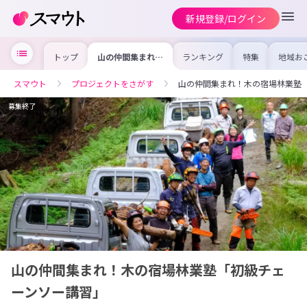
新規登録/ログイン
トップ
山の仲間集まれ！
ランキング
特集
地域お
木の宿場林業塾
の求人
「初級チェーンソ
を集め
ー講習」
事内容
スマウト
プロジェクトをさがす
山の仲間集まれ！木の宿場林業塾
を比較
合った
けよう
募集終了
山の仲間集まれ！木の宿場林業塾「初級チェ
ーンソー講習」