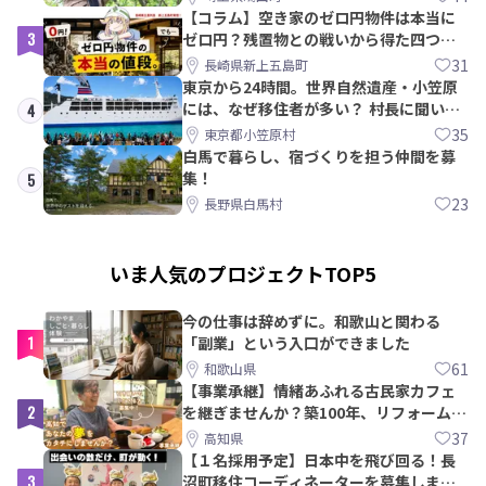
【コラム】空き家のゼロ円物件は本当に
3
ゼロ円？残置物との戦いから得た四つの
教訓｜新上五島町
31
長崎県新上五島町
東京から24時間。世界自然遺産・小笠原
には、なぜ移住者が多い？ 村長に聞いて
4
みた
35
東京都小笠原村
白馬で暮らし、宿づくりを担う仲間を募
集！
5
23
長野県白馬村
いま人気のプロジェクトTOP5
今の仕事は辞めずに。和歌山と関わる
1
「副業」という入口ができました
61
和歌山県
【事業承継】情緒あふれる古民家カフェ
2
を継ぎませんか？築100年、リフォームか
ら約10年！
37
高知県
【１名採用予定】日本中を飛び回る！長
3
沼町移住コーディネーターを募集しま