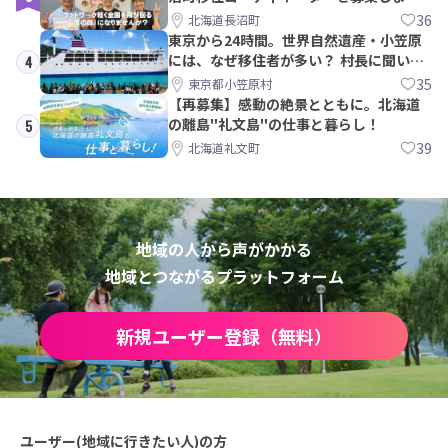
す！
36
北海道長沼町
東京から24時間。世界自然遺産・小笠原
には、なぜ移住者が多い？ 村長に聞いて
4
みた
35
東京都小笠原村
【再募集】感動の絶景とともに。北海道
の離島"礼文島"の仕事と暮らし！
5
39
北海道礼文町
地域の人から声がかかる
地域とつながるプラットフォーム
新規ユーザー登録（無料）
ユーザー(地域に行きたい人)の方